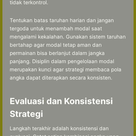
tidak terkontrol.
Tentukan batas taruhan harian dan jangan
tergoda untuk menambah modal saat
mengalami kekalahan. Gunakan sistem taruhan
bertahap agar modal tetap aman dan
permainan bisa berlanjut dalam jangka
panjang. Disiplin dalam pengelolaan modal
merupakan kunci agar strategi membaca pola
angka dapat diterapkan secara konsisten.
Evaluasi dan Konsistensi
Strategi
Langkah terakhir adalah konsistensi dan