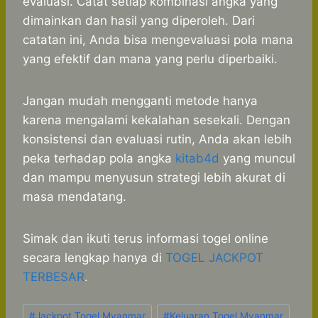
evaluasi. Catat setiap kombinasi angka yang
dimainkan dan hasil yang diperoleh. Dari
catatan ini, Anda bisa mengevaluasi pola mana
yang efektif dan mana yang perlu diperbaiki.
Jangan mudah mengganti metode hanya
karena mengalami kekalahan sesekali. Dengan
konsistensi dan evaluasi rutin, Anda akan lebih
peka terhadap pola angka
kitab4d
yang muncul
dan mampu menyusun strategi lebih akurat di
masa mendatang.
Simak dan ikuti terus informasi togel online
secara lengkap hanya di
TOGEL JACKPOT
TERBESAR
.
Post
#
Jackpot Togel Myanmar
#
Keluaran Togel Myanmar