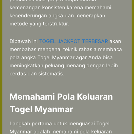
kemenangan konsisten karena memahami
kecenderungan angka dan menerapkan
metode yang terstruktur.
Dibawah ini
TOGEL JACKPOT TERBESAR
akan
membahas mengenai teknik rahasia membaca
pola angka Togel Myanmar agar Anda bisa
meningkatkan peluang menang dengan lebih
cerdas dan sistematis.
Memahami Pola Keluaran
Togel Myanmar
Langkah pertama untuk menguasai Togel
Myanmar adalah memahami pola keluaran