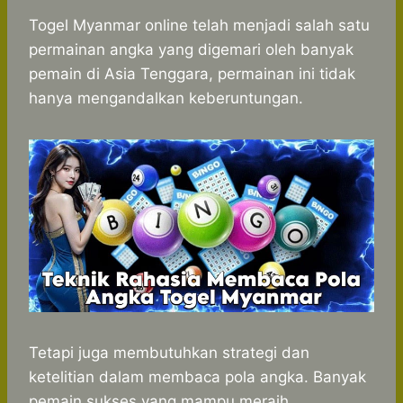
h
a
e
e
k
i
a
c
s
l
y
n
Togel Myanmar online telah menjadi salah satu
t
e
s
e
p
e
permainan angka yang digemari oleh banyak
s
b
e
g
e
pemain di Asia Tenggara, permainan ini tidak
A
o
n
r
hanya mengandalkan keberuntungan.
p
o
g
a
p
k
e
m
r
Tetapi juga membutuhkan strategi dan
ketelitian dalam membaca pola angka. Banyak
pemain sukses yang mampu meraih