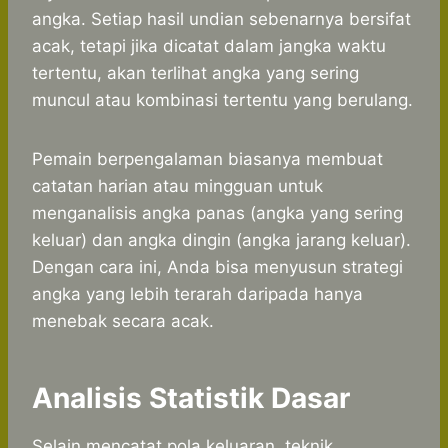
angka. Setiap hasil undian sebenarnya bersifat
acak, tetapi jika dicatat dalam jangka waktu
tertentu, akan terlihat angka yang sering
muncul atau kombinasi tertentu yang berulang.
Pemain berpengalaman biasanya membuat
catatan harian atau mingguan untuk
menganalisis angka panas (angka yang sering
keluar) dan angka dingin (angka jarang keluar).
Dengan cara ini, Anda bisa menyusun strategi
angka yang lebih terarah daripada hanya
menebak secara acak.
Analisis Statistik Dasar
Selain mencatat pola keluaran, teknik