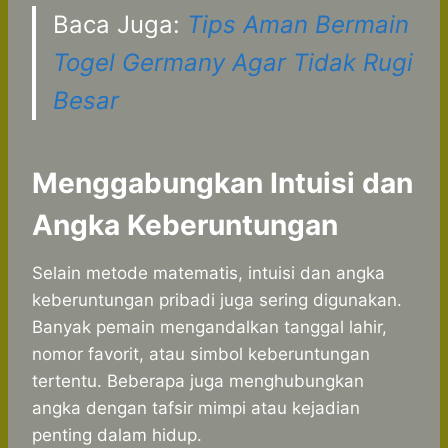
Baca Juga:
Tips Aman Bermain
Togel Germany Agar Tidak Rugi
Besar
Menggabungkan Intuisi dan
Angka Keberuntungan
Selain metode matematis, intuisi dan angka
keberuntungan pribadi juga sering digunakan.
Banyak pemain mengandalkan tanggal lahir,
nomor favorit, atau simbol keberuntungan
tertentu. Beberapa juga menghubungkan
angka dengan tafsir mimpi atau kejadian
penting dalam hidup.