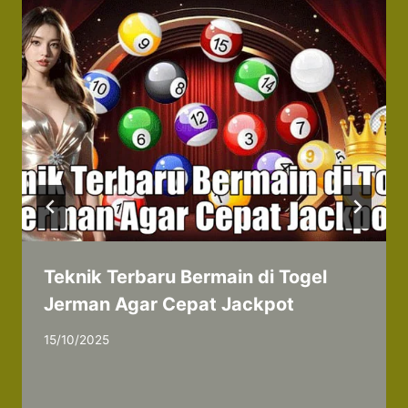
Teknik Terbaru Bermain di Togel
Jerman Agar Cepat Jackpot
15/10/2025