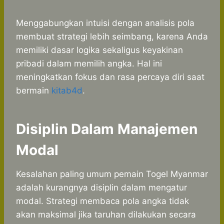
Menggabungkan intuisi dengan analisis pola
membuat strategi lebih seimbang, karena Anda
memiliki dasar logika sekaligus keyakinan
pribadi dalam memilih angka. Hal ini
meningkatkan fokus dan rasa percaya diri saat
bermain
kitab4d
.
Disiplin Dalam Manajemen
Modal
Kesalahan paling umum pemain Togel Myanmar
adalah kurangnya disiplin dalam mengatur
modal. Strategi membaca pola angka tidak
akan maksimal jika taruhan dilakukan secara