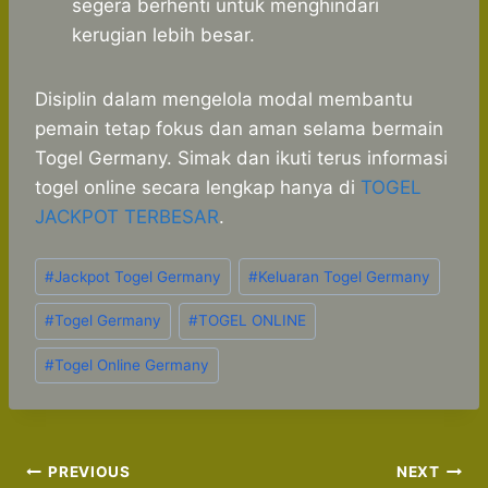
segera berhenti untuk menghindari
kerugian lebih besar.
Disiplin dalam mengelola modal membantu
pemain tetap fokus dan aman selama bermain
Togel Germany. Simak dan ikuti terus informasi
togel online secara lengkap hanya di
TOGEL
JACKPOT TERBESAR
.
Post
#
Jackpot Togel Germany
#
Keluaran Togel Germany
Tags:
#
Togel Germany
#
TOGEL ONLINE
#
Togel Online Germany
Post
PREVIOUS
NEXT