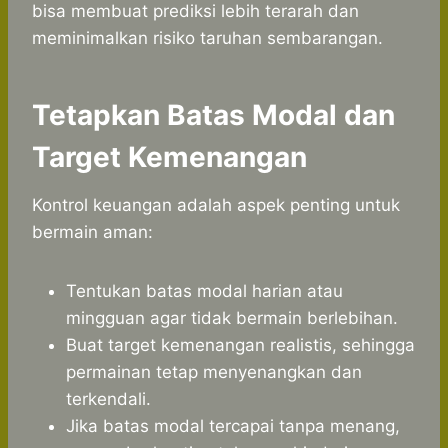
bisa membuat prediksi lebih terarah dan
meminimalkan risiko taruhan sembarangan.
Tetapkan Batas Modal dan
Target Kemenangan
Kontrol keuangan adalah aspek penting untuk
bermain aman:
Tentukan batas modal harian atau
mingguan agar tidak bermain berlebihan.
Buat target kemenangan realistis, sehingga
permainan tetap menyenangkan dan
terkendali.
Jika batas modal tercapai tanpa menang,