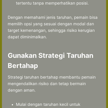
tertentu tanpa memperhatikan posisi.
Dengan memahami jenis taruhan, pemain bisa
memilih opsi yang sesuai dengan modal dan
target kemenangan, sehingga risiko kerugian
dapat diminimalkan.
Gunakan Strategi Taruhan
Bertahap
Strategi taruhan bertahap membantu pemain
mengendalikan risiko dan tetap bermain
dengan aman.
Mulai dengan taruhan kecil untuk