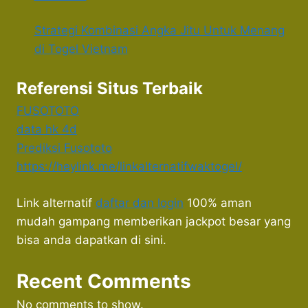
Strategi Kombinasi Angka Jitu Untuk Menang
di Togel Vietnam
Referensi Situs Terbaik
FUSOTOTO
data hk 4d
Prediksi Fusototo
https://heylink.me/linkalternatifwaktogel/
Link alternatif
daftar dan login
100% aman
mudah gampang memberikan jackpot besar yang
bisa anda dapatkan di sini.
Recent Comments
No comments to show.