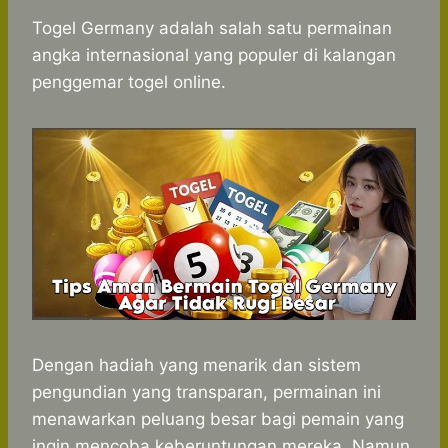
h
a
e
e
k
i
a
c
s
l
y
n
Togel Germany adalah salah satu permainan
t
e
s
e
p
e
angka internasional yang populer di kalangan
s
b
e
g
e
penggemar togel online.
A
o
n
r
p
o
g
a
p
k
e
m
r
Dengan hadiah yang menarik dan sistem
pengundian yang transparan, permainan ini
menawarkan peluang besar bagi pemain yang
ingin mencoba keberuntungan mereka. Namun,