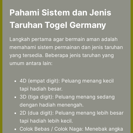
Pahami Sistem dan Jenis
Taruhan Togel Germany
Langkah pertama agar bermain aman adalah
memahami sistem permainan dan jenis taruhan
yang tersedia. Beberapa jenis taruhan yang
umum antara lain:
4D (empat digit): Peluang menang kecil
tapi hadiah besar.
3D (tiga digit): Peluang menang sedang
dengan hadiah menengah.
2D (dua digit): Peluang menang lebih besar
tapi hadiah lebih kecil.
Colok Bebas / Colok Naga: Menebak angka