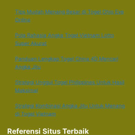
Tips Mudah Menang Besar di Togel Ohio Eve
Online
Pola Rahasia Angka Togel Vietnam Lotto
Super Akurat
Panduan Lengkap Togel China 4D Mencari
Angka Jitu
Strategi Unggul Togel Philippines Untuk Hasil
Maksimal
Strategi Kombinasi Angka Jitu Untuk Menang
di Togel Vietnam
Referensi Situs Terbaik