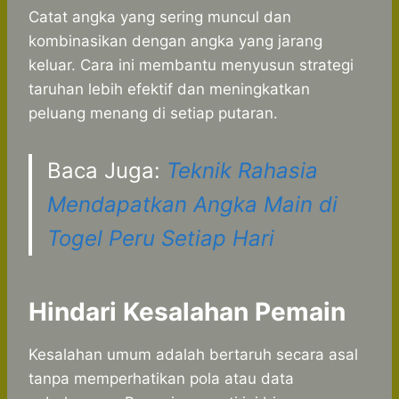
Catat angka yang sering muncul dan
kombinasikan dengan angka yang jarang
keluar. Cara ini membantu menyusun strategi
taruhan lebih efektif dan meningkatkan
peluang menang di setiap putaran.
Baca Juga:
Teknik Rahasia
Mendapatkan Angka Main di
Togel Peru Setiap Hari
Hindari Kesalahan Pemain
Kesalahan umum adalah bertaruh secara asal
tanpa memperhatikan pola atau data