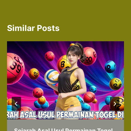
Similar Posts
Sejarah Asal Usul Permainan Togel