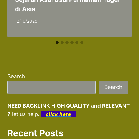
di Asia
12/10/2025
Search
Search
NEED BACKLINK HIGH QUALITY and RELEVANT
?
let us help.
click here
Recent Posts