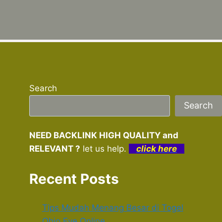
Search
Search
NEED BACKLINK HIGH QUALITY and
RELEVANT ?
let us help.
click here
Recent Posts
Tips Mudah Menang Besar di Togel
Ohio Eve Online