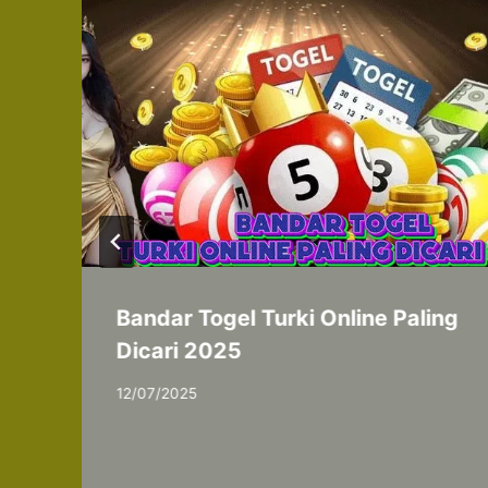
Bandar Togel Turki Online Paling
Dicari 2025
12/07/2025