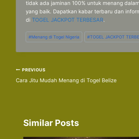
tidak ada jaminan 100% untuk menang dalam t
yang baik. Dapatkan kabar terbaru dan info
di
TOGEL JACKPOT TERBESAR
.
Post
#
Menang di Togel Nigeria
#
TOGEL JACKPOT TERB
Tags:
Post
PREVIOUS
Cara Jitu Mudah Menang di Togel Belize
navigation
Similar Posts