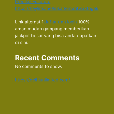
Prediksi Fusototo
https://heylink.me/linkalternatifwaktogel/
Link alternatif
daftar dan login
100%
aman mudah gampang memberikan
jackpot besar yang bisa anda dapatkan
di sini.
Recent Comments
No comments to show.
https://delhiunlimited.com/