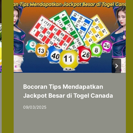
Bocoran Tips Mendapatkan
Jackpot Besar di Togel Canada
09/03/2025