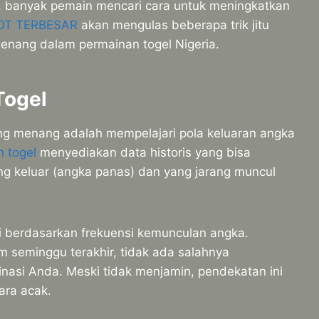
, banyak pemain mencari cara untuk meningkatkan
OT TERBESAR
akan mengulas beberapa trik jitu
enang dalam permainan togel Nigeria.
Togel
g menang adalah mempelajari pola keluaran angka
 togel
menyediakan data historis yang bisa
ing keluar (angka panas) dan yang jarang muncul
i berdasarkan frekuensi kemunculan angka.
m seminggu terakhir, tidak ada salahnya
asi Anda. Meski tidak menjamin, pendekatan ini
ara acak.