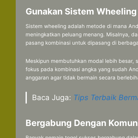
Gunakan Sistem Wheeling
Sistem wheeling adalah metode di mana An
meningkatkan peluang menang. Misalnya, dar
pasang kombinasi untuk dipasang di berbagai
Meskipun membutuhkan modal lebih besar, stra
fokus pada kombinasi angka yang sudah And
anggaran agar tidak bermain secara berlebih
Baca Juga:
Tips Terbaik Ber
Bergabung Dengan Komuni
Banyak pemain togel sukses bergabung dalam