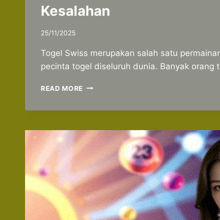
Kesalahan
25/11/2025
Togel Swiss merupakan salah satu permainan
pecinta togel diseluruh dunia. Banyak orang 
TIPS
READ MORE
SUKSES
MENEBAK
ANGKA
TOGEL
SWISS
TANPA
KESALAHAN