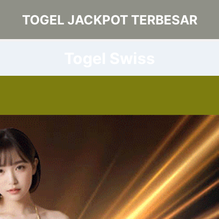
TOGEL JACKPOT TERBESAR
Togel Swiss