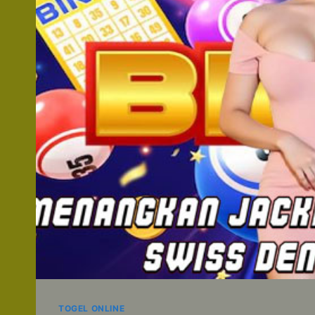
TOGEL ONLINE