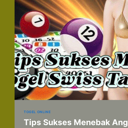
TOGEL ONLINE
Tips Sukses Menebak Ang