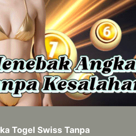
ka Togel Swiss Tanpa