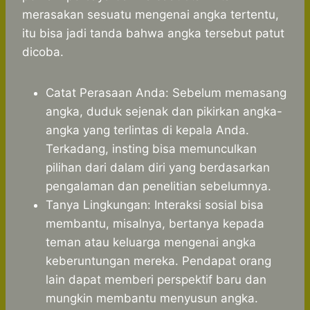
merasakan sesuatu mengenai angka tertentu,
itu bisa jadi tanda bahwa angka tersebut patut
dicoba.
Catat Perasaan Anda: Sebelum memasang
angka, duduk sejenak dan pikirkan angka-
angka yang terlintas di kepala Anda.
Terkadang, insting bisa memunculkan
pilihan dari dalam diri yang berdasarkan
pengalaman dan penelitian sebelumnya.
Tanya Lingkungan: Interaksi sosial bisa
membantu, misalnya, bertanya kepada
teman atau keluarga mengenai angka
keberuntungan mereka. Pendapat orang
lain dapat memberi perspektif baru dan
mungkin membantu menyusun angka.