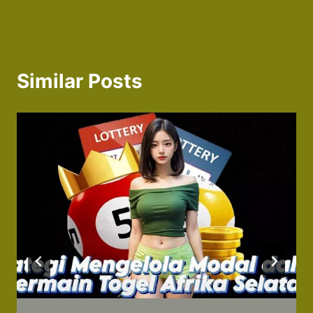
Similar Posts