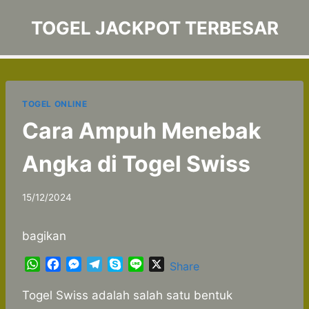
Skip
TOGEL JACKPOT TERBESAR
to
content
TOGEL ONLINE
Cara Ampuh Menebak
Angka di Togel Swiss
15/12/2024
bagikan
W
F
M
T
S
L
X
Share
h
a
e
e
k
i
a
c
s
l
y
n
Togel Swiss adalah salah satu bentuk