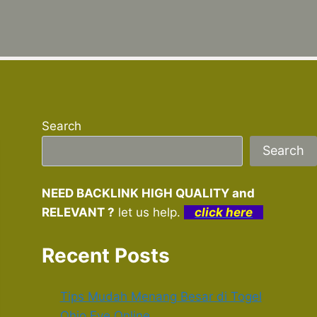
Search
Search
NEED BACKLINK HIGH QUALITY and
RELEVANT ?
let us help.
click here
Recent Posts
Tips Mudah Menang Besar di Togel
Ohio Eve Online