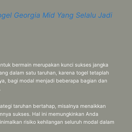
ogel Georgia Mid Yang Selalu Jadi
ntuk bermain merupakan kunci sukses jangka
g dalam satu taruhan, karena togel tetaplah
ya, bagi modal menjadi beberapa bagian dan
.
rategi taruhan bertahap, misalnya menaikkan
lumnya sukses. Hal ini memungkinkan Anda
malkan risiko kehilangan seluruh modal dalam