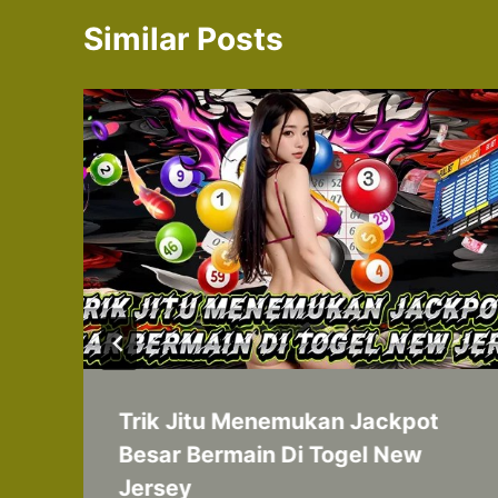
Similar Posts
Trik Jitu Menemukan Jackpot
Besar Bermain Di Togel New
Jersey