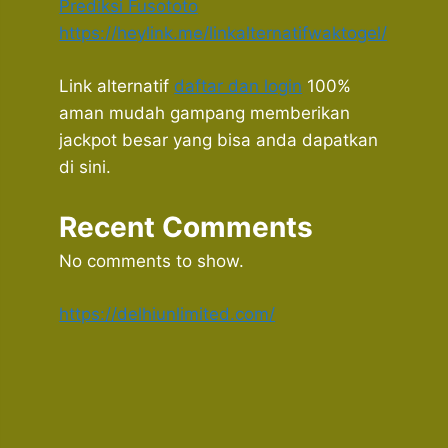
Prediksi Fusototo
https://heylink.me/linkalternatifwaktogel/
Link alternatif
daftar dan login
100%
aman mudah gampang memberikan
jackpot besar yang bisa anda dapatkan
di sini.
Recent Comments
No comments to show.
https://delhiunlimited.com/