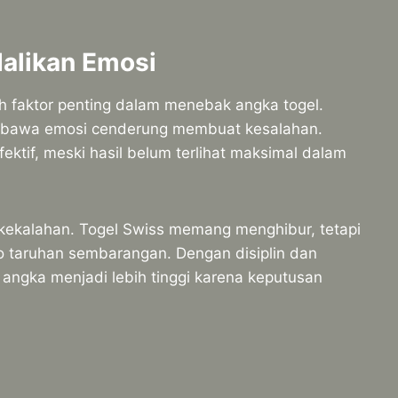
dalikan Emosi
ah faktor penting dalam menebak angka togel.
terbawa emosi cenderung membuat kesalahan.
ektif, meski hasil belum terlihat maksimal dalam
 kekalahan. Togel Swiss memang menghibur, tetapi
ko taruhan sembarangan. Dengan disiplin dan
angka menjadi lebih tinggi karena keputusan