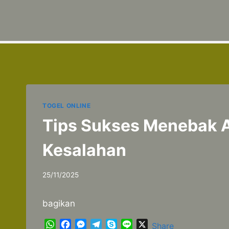
Skip
to
content
TOGEL ONLINE
Tips Sukses Menebak 
Kesalahan
25/11/2025
bagikan
W
F
M
T
S
L
X
Share