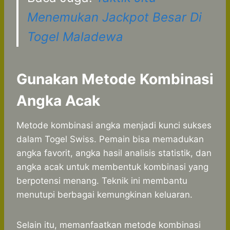
Menemukan Jackpot Besar Di
Togel Maladewa
Gunakan Metode Kombinasi
Angka Acak
Metode kombinasi angka menjadi kunci sukses
dalam Togel Swiss. Pemain bisa memadukan
angka favorit, angka hasil analisis statistik, dan
angka acak untuk membentuk kombinasi yang
berpotensi menang. Teknik ini membantu
menutupi berbagai kemungkinan keluaran.
Selain itu, memanfaatkan metode kombinasi