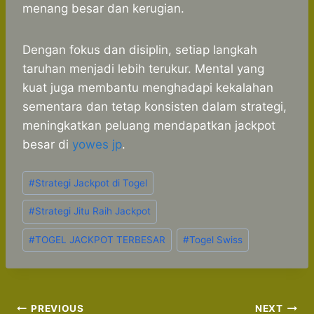
menang besar dan kerugian.
Dengan fokus dan disiplin, setiap langkah
taruhan menjadi lebih terukur. Mental yang
kuat juga membantu menghadapi kekalahan
sementara dan tetap konsisten dalam strategi,
meningkatkan peluang mendapatkan jackpot
besar di
yowes jp
.
Post
#
Strategi Jackpot di Togel
Tags:
#
Strategi Jitu Raih Jackpot
#
TOGEL JACKPOT TERBESAR
#
Togel Swiss
Post
PREVIOUS
NEXT