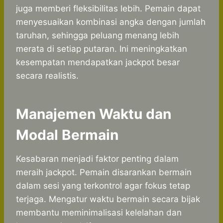
juga memberi fleksibilitas lebih. Pemain dapat
menyesuaikan kombinasi angka dengan jumlah
taruhan, sehingga peluang menang lebih
merata di setiap putaran. Ini meningkatkan
kesempatan mendapatkan jackpot besar
secara realistis.
Manajemen Waktu dan
Modal Bermain
Kesabaran menjadi faktor penting dalam
meraih jackpot. Pemain disarankan bermain
dalam sesi yang terkontrol agar fokus tetap
terjaga. Mengatur waktu bermain secara bijak
membantu meminimalisasi kelelahan dan