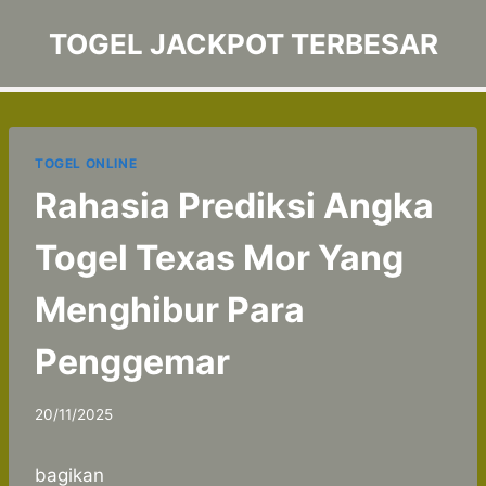
Skip
TOGEL JACKPOT TERBESAR
to
content
TOGEL ONLINE
Rahasia Prediksi Angka
Togel Texas Mor Yang
Menghibur Para
Penggemar
20/11/2025
bagikan