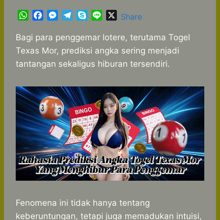
W
F
M
T
S
L
X
Share
h
a
e
e
k
i
a
c
s
l
y
n
Bagi para penggemar lotere, terutama Togel
t
e
s
e
p
e
Texas Mor, prediksi angka sering menjadi
s
b
e
g
e
tantangan sekaligus hiburan tersendiri.
A
o
n
r
p
o
g
a
p
k
e
m
r
Fenomena ini tidak hanya tentang
keberuntungan, tetapi juga memadukan intuisi,