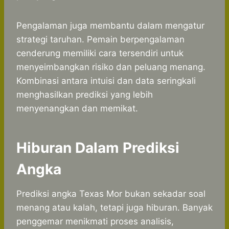
Pengalaman juga membantu dalam mengatur
strategi taruhan. Pemain berpengalaman
cenderung memiliki cara tersendiri untuk
menyeimbangkan risiko dan peluang menang.
Kombinasi antara intuisi dan data seringkali
menghasilkan prediksi yang lebih
menyenangkan dan memikat.
Hiburan Dalam Prediksi
Angka
Prediksi angka Texas Mor bukan sekadar soal
menang atau kalah, tetapi juga hiburan. Banyak
penggemar menikmati proses analisis,