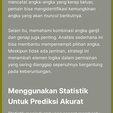
mencatat angka-angka yang kerap keluar,
pemain bisa mengidentifikasi kemungkinan
angka yang akan muncul berikutnya.
Selain itu, memahami kombinasi angka ganjil
dan genap juga penting. Analisis sederhana ini
bisa membantu mempersempit pilihan angka.
Meskipun tidak ada jaminan, strategi ini
menambah elemen logika dalam permainan
yang sering dianggap sepenuhnya bergantung
pada keberuntungan.
Menggunakan Statistik
Untuk Prediksi Akurat