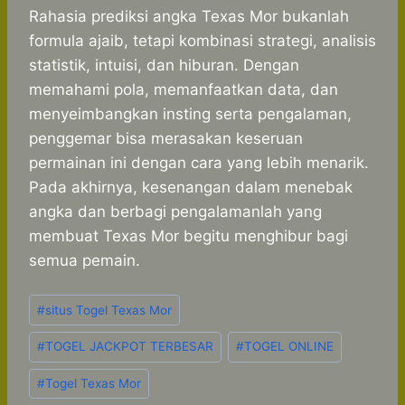
Rahasia prediksi angka Texas Mor bukanlah
formula ajaib, tetapi kombinasi strategi, analisis
statistik, intuisi, dan hiburan. Dengan
memahami pola, memanfaatkan data, dan
menyeimbangkan insting serta pengalaman,
penggemar bisa merasakan keseruan
permainan ini dengan cara yang lebih menarik.
Pada akhirnya, kesenangan dalam menebak
angka dan berbagi pengalamanlah yang
membuat Texas Mor begitu menghibur bagi
semua pemain.
Post
#
situs Togel Texas Mor
Tags:
#
TOGEL JACKPOT TERBESAR
#
TOGEL ONLINE
#
Togel Texas Mor