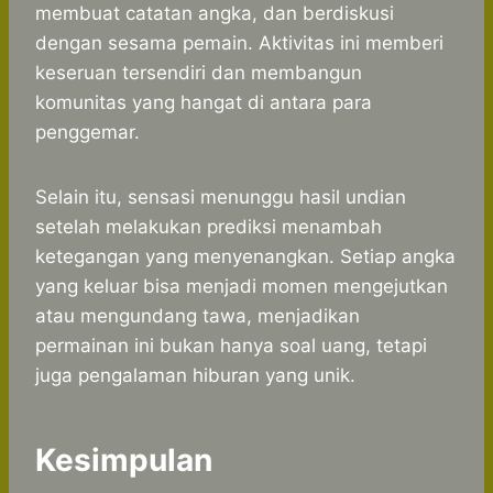
membuat catatan angka, dan berdiskusi
dengan sesama pemain. Aktivitas ini memberi
keseruan tersendiri dan membangun
komunitas yang hangat di antara para
penggemar.
Selain itu, sensasi menunggu hasil undian
setelah melakukan prediksi menambah
ketegangan yang menyenangkan. Setiap angka
yang keluar bisa menjadi momen mengejutkan
atau mengundang tawa, menjadikan
permainan ini bukan hanya soal uang, tetapi
juga pengalaman hiburan yang unik.
Kesimpulan