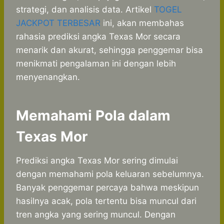
strategi, dan analisis data. Artikel
TOGEL
JACKPOT TERBESAR
ini, akan membahas
rahasia prediksi angka Texas Mor secara
menarik dan akurat, sehingga penggemar bisa
menikmati pengalaman ini dengan lebih
menyenangkan.
Memahami Pola dalam
Texas Mor
Prediksi angka Texas Mor sering dimulai
dengan memahami pola keluaran sebelumnya.
Banyak penggemar percaya bahwa meskipun
hasilnya acak, pola tertentu bisa muncul dari
tren angka yang sering muncul. Dengan