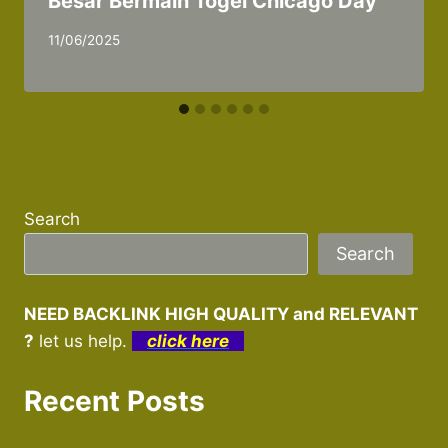
Besar Bermain Togel Chicago Day
11/06/2025
Search
Search
NEED BACKLINK HIGH QUALITY and RELEVANT
?
let us help.
click here
Recent Posts