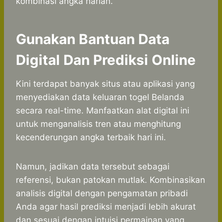
kombinasi angka harian.
Gunakan Bantuan Data
Digital Dan Prediksi Online
Kini terdapat banyak situs atau aplikasi yang
menyediakan data keluaran togel Belanda
secara real-time. Manfaatkan alat digital ini
untuk menganalisis tren atau menghitung
kecenderungan angka terbaik hari ini.
Namun, jadikan data tersebut sebagai
referensi, bukan patokan mutlak. Kombinasikan
analisis digital dengan pengamatan pribadi
Anda agar hasil prediksi menjadi lebih akurat
dan sesuai dengan intuisi permainan yang