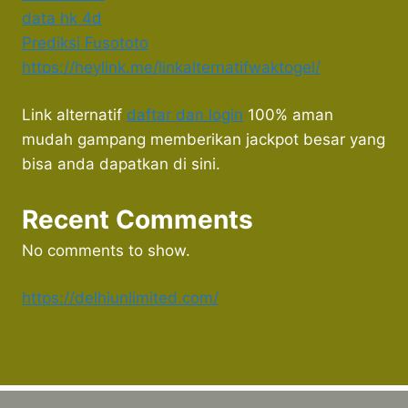
data hk 4d
Prediksi Fusototo
https://heylink.me/linkalternatifwaktogel/
Link alternatif
daftar dan login
100% aman
mudah gampang memberikan jackpot besar yang
bisa anda dapatkan di sini.
Recent Comments
No comments to show.
https://delhiunlimited.com/