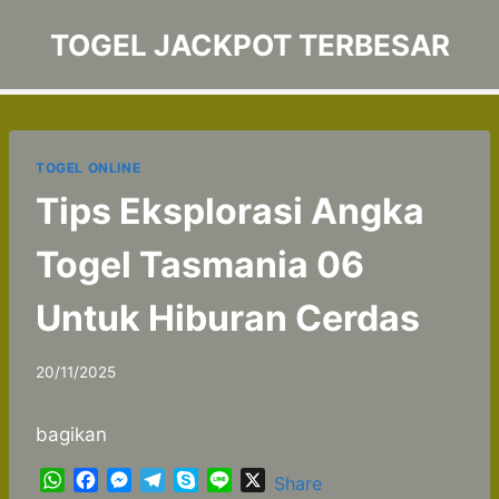
Skip
TOGEL JACKPOT TERBESAR
to
content
TOGEL ONLINE
Tips Eksplorasi Angka
Togel Tasmania 06
Untuk Hiburan Cerdas
20/11/2025
bagikan
W
F
M
T
S
L
X
Share