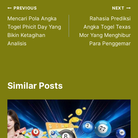
Post
PREVIOUS
NEXT
Mencari Pola Angka
Rahasia Prediksi
navigation
Togel Phicit Day Yang
Angka Togel Texas
Bikin Ketagihan
Mor Yang Menghibur
Analisis
Para Penggemar
Similar Posts