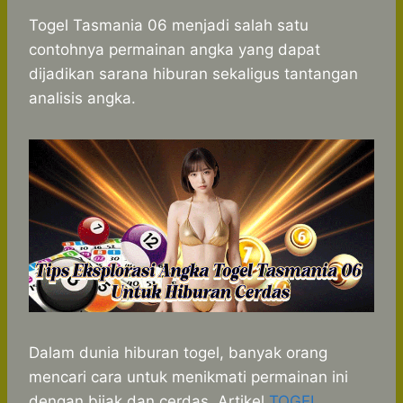
h
a
e
e
k
i
a
c
s
l
y
n
Togel Tasmania 06 menjadi salah satu
t
e
s
e
p
e
contohnya permainan angka yang dapat
s
b
e
g
e
dijadikan sarana hiburan sekaligus tantangan
A
o
n
r
analisis angka.
p
o
g
a
p
k
e
m
r
Dalam dunia hiburan togel, banyak orang
mencari cara untuk menikmati permainan ini
dengan bijak dan cerdas. Artikel
TOGEL