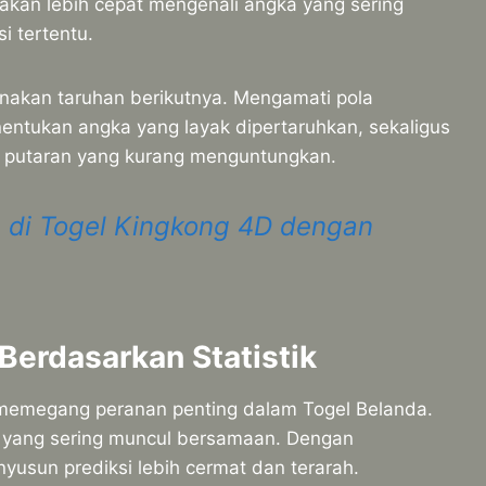
 akan lebih cepat mengenali angka yang sering
i tertentu.
anakan taruhan berikutnya. Mengamati pola
ntukan angka yang layak dipertaruhkan, sekaligus
m putaran yang kurang menguntungkan.
 di Togel Kingkong 4D dengan
Berdasarkan Statistik
 memegang peranan penting dalam Togel Belanda.
a yang sering muncul bersamaan. Dengan
yusun prediksi lebih cermat dan terarah.