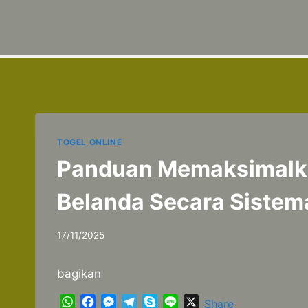
Skip
to
content
TOGEL ONLINE
Panduan Memaksimalka
Belanda Secara Sistem
17/11/2025
bagikan
W
F
M
T
S
L
X
Share