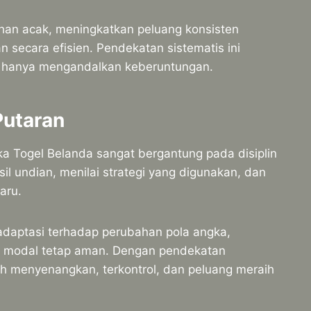
uhan acak, meningkatkan peluang konsisten
ecara efisien. Pendekatan sistematis ini
an hanya mengandalkan keberuntungan.
Putaran
 Togel Belanda sangat bergantung pada disiplin
sil undian, menilai strategi yang digunakan, dan
aru.
daptasi terhadap perubahan pola angka,
a modal tetap aman. Dengan pendekatan
ih menyenangkan, terkontrol, dan peluang meraih