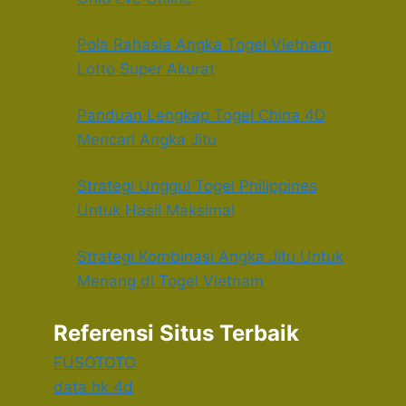
Pola Rahasia Angka Togel Vietnam
Lotto Super Akurat
Panduan Lengkap Togel China 4D
Mencari Angka Jitu
Strategi Unggul Togel Philippines
Untuk Hasil Maksimal
Strategi Kombinasi Angka Jitu Untuk
Menang di Togel Vietnam
Referensi Situs Terbaik
FUSOTOTO
data hk 4d