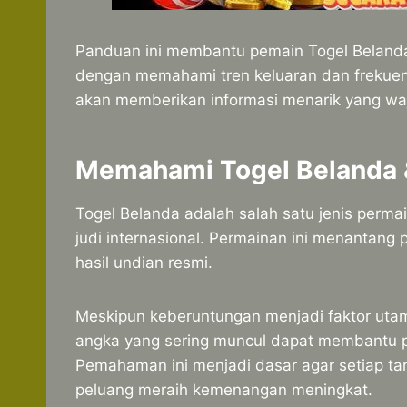
Panduan ini membantu pemain Togel Belanda
dengan memahami tren keluaran dan frekuen
akan memberikan informasi menarik yang waj
Memahami Togel Belanda 
Togel Belanda adalah salah satu jenis perm
judi internasional. Permainan ini menantang
hasil undian resmi.
Meskipun keberuntungan menjadi faktor uta
angka yang sering muncul dapat membantu p
Pemahaman ini menjadi dasar agar setiap taru
peluang meraih kemenangan meningkat.