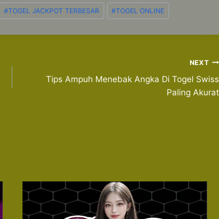
#
TOGEL JACKPOT TERBESAR
#
TOGEL ONLINE
NEXT
Tips Ampuh Menebak Angka Di Togel Swiss
Paling Akurat