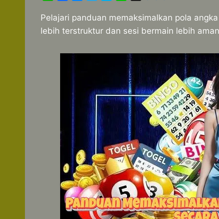
h
a
e
e
k
i
a
c
s
l
y
n
Pelajari panduan memaksimalkan pola angka T
t
e
s
e
p
e
lebih terstruktur dan sesi bermain lebih aman
s
b
e
g
e
A
o
n
r
p
o
g
a
p
k
e
m
r