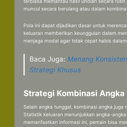
terbiasa memantau hasil undian secara rutin
muncul secara berulang atau dalam kombinas
Pola ini dapat dijadikan dasar untuk merenc
keluaran memberikan keunggulan dalam mene
menjaga modal agar tidak cepat habis dala
Baca Juga:
Menang Konsisten
Strategi Khusus
Strategi Kombinasi Angka 
Selain angka tunggal, kombinasi angka juga
Statistik keluaran menunjukkan angka-angk
memanfaatkan informasi ini, pemain bisa men