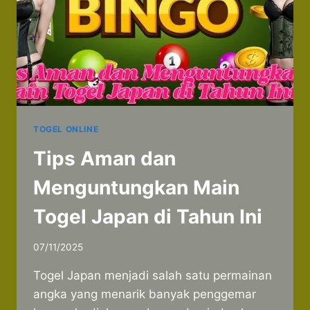
TOGEL ONLINE
Tips Aman dan
Menguntungkan Main
Togel Japan di Tahun Ini
07/11/2025
Togel Japan menjadi salah satu permainan
angka yang menarik banyak penggemar