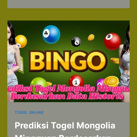
BERMAIN
TOGEL
LIBANON
SECARA
KONSISTEN
DAN
MENGUNTUNGKAN
TOGEL ONLINE
Prediksi Togel Mongolia