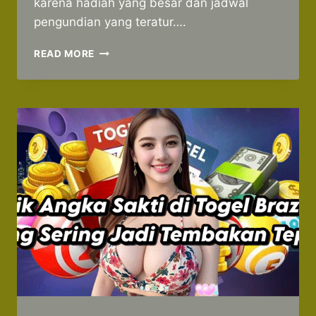
karena hadiah yang besar dan jadwal
pengundian yang teratur….
TIPS
READ MORE
AMAN
DAN
MENGUNTUNGKAN
MAIN
TOGEL
JAPAN
DI
TAHUN
INI