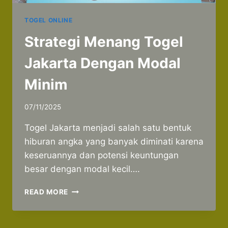
TOGEL ONLINE
Strategi Menang Togel
Jakarta Dengan Modal
Minim
07/11/2025
Togel Jakarta menjadi salah satu bentuk
hiburan angka yang banyak diminati karena
keseruannya dan potensi keuntungan
besar dengan modal kecil….
STRATEGI
READ MORE
MENANG
TOGEL
JAKARTA