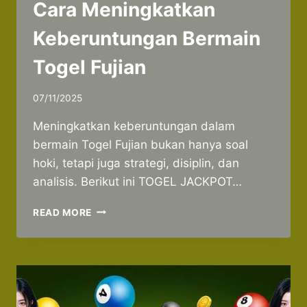
Cara Meningkatkan
Keberuntungan Bermain
Togel Fujian
07/11/2025
Meningkatkan keberuntungan dalam
bermain Togel Fujian bukan hanya soal
hoki, tetapi juga strategi, disiplin, dan
analisis. Berikut ini TOGEL JACKPOT…
CARA
READ MORE
MENINGKATKAN
KEBERUNTUNGAN
BERMAIN
TOGEL
FUJIAN