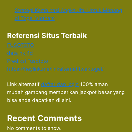
Strategi Kombinasi Angka Jitu Untuk Menang
di Togel Vietnam
Referensi Situs Terbaik
FUSOTOTO
data hk 4d
Prediksi Fusototo
https://heylink.me/linkalternatifwaktogel/
Link alternatif
daftar dan login
100% aman
mudah gampang memberikan jackpot besar yang
bisa anda dapatkan di sini.
Recent Comments
No comments to show.