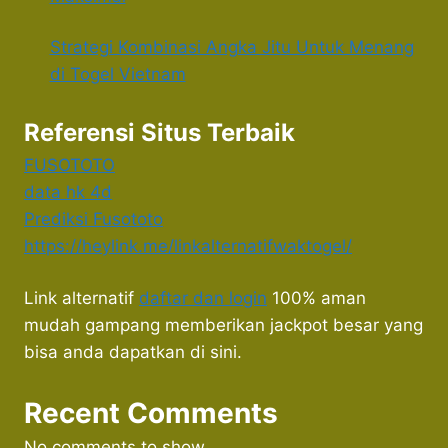
Strategi Kombinasi Angka Jitu Untuk Menang
di Togel Vietnam
Referensi Situs Terbaik
FUSOTOTO
data hk 4d
Prediksi Fusototo
https://heylink.me/linkalternatifwaktogel/
Link alternatif
daftar dan login
100% aman
mudah gampang memberikan jackpot besar yang
bisa anda dapatkan di sini.
Recent Comments
No comments to show.