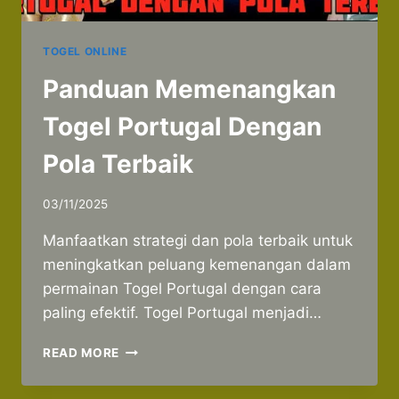
TOGEL ONLINE
Panduan Memenangkan
Togel Portugal Dengan
Pola Terbaik
03/11/2025
Manfaatkan strategi dan pola terbaik untuk
meningkatkan peluang kemenangan dalam
permainan Togel Portugal dengan cara
paling efektif. Togel Portugal menjadi…
PANDUAN
READ MORE
MEMENANGKAN
TOGEL