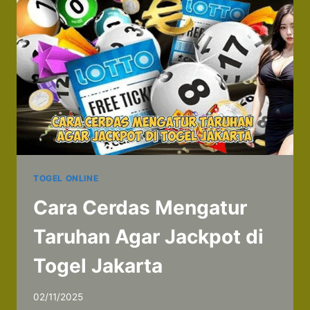
TOGEL
PRANCIS
TOGEL ONLINE
Cara Cerdas Mengatur
Taruhan Agar Jackpot di
Togel Jakarta
02/11/2025