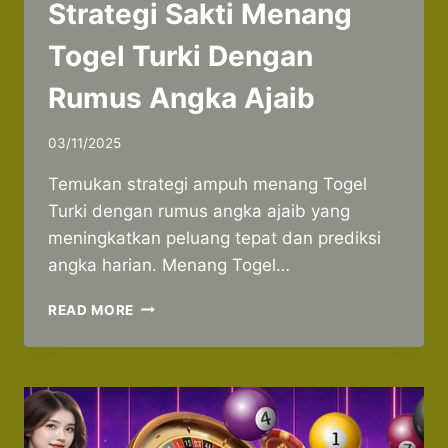
Strategi Sakti Menang
Togel Turki Dengan
Rumus Angka Ajaib
03/11/2025
Temukan strategi ampuh menang Togel
Turki dengan rumus angka ajaib yang
meningkatkan peluang tepat dan prediksi
angka harian. Menang Togel…
STRATEGI
READ MORE
SAKTI
MENANG
TOGEL
TURKI
DENGAN
RUMUS