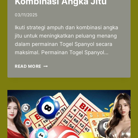
Kombinasi Angka Jitu
03/11/2025
Ikuti strategi ampuh dan kombinasi angka
jitu untuk meningkatkan peluang menang
dalam permainan Togel Spanyol secara
maksimal. Permainan Togel Spanyol…
RAHASIA
READ MORE
MENANG
DI
TOGEL
SPANYOL
DENGAN
KOMBINASI
ANGKA
JITU