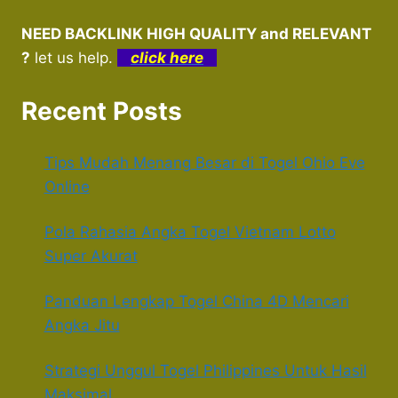
NEED BACKLINK HIGH QUALITY and RELEVANT
?
let us help.
click here
Recent Posts
Tips Mudah Menang Besar di Togel Ohio Eve
Online
Pola Rahasia Angka Togel Vietnam Lotto
Super Akurat
Panduan Lengkap Togel China 4D Mencari
Angka Jitu
Strategi Unggul Togel Philippines Untuk Hasil
Maksimal