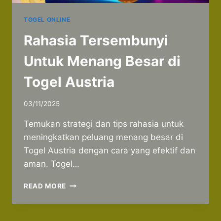
TOGEL ONLINE
Rahasia Tersembunyi
Untuk Menang Besar di
Togel Austria
03/11/2025
Temukan strategi dan tips rahasia untuk
meningkatkan peluang menang besar di
Togel Austria dengan cara yang efektif dan
aman. Togel…
RAHASIA
READ MORE
TERSEMBUNYI
UNTUK
MENANG