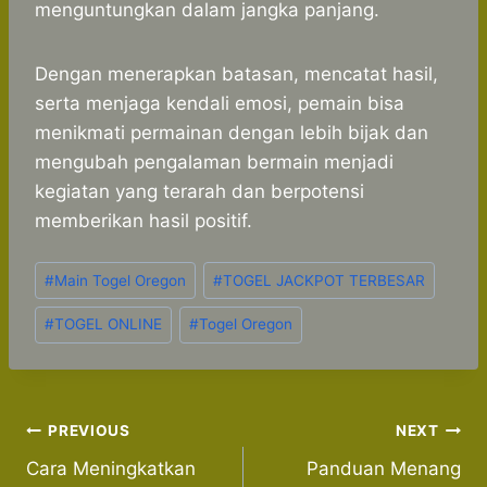
menguntungkan dalam jangka panjang.
Dengan menerapkan batasan, mencatat hasil,
serta menjaga kendali emosi, pemain bisa
menikmati permainan dengan lebih bijak dan
mengubah pengalaman bermain menjadi
kegiatan yang terarah dan berpotensi
memberikan hasil positif.
Post
#
Main Togel Oregon
#
TOGEL JACKPOT TERBESAR
Tags:
#
TOGEL ONLINE
#
Togel Oregon
Post
PREVIOUS
NEXT
Cara Meningkatkan
Panduan Menang
navigation