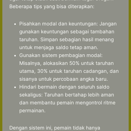
Beberapa tips yang bisa diterapkan:
Pisahkan modal dan keuntungan: Jangan
gunakan keuntungan sebagai tambahan
taruhan. Simpan sebagian hasil menang
untuk menjaga saldo tetap aman.
Gunakan sistem pembagian modal:
Misalnya, alokasikan 50% untuk taruhan
utama, 30% untuk taruhan cadangan, dan
sisanya untuk percobaan angka baru.
Hindari bermain dengan seluruh saldo
sekaligus: Taruhan bertahap lebih aman
dan membantu pemain mengontrol ritme
permainan.
Dengan sistem ini, pemain tidak hanya