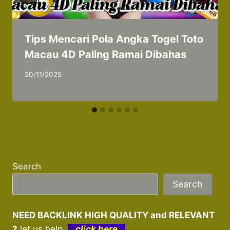
Tips Mencari Pola Angka Togel Toto
Macau 4D Paling Ramai Dibahas
20/11/2025
Search
Search
NEED BACKLINK HIGH QUALITY and RELEVANT
?
let us help.
click here