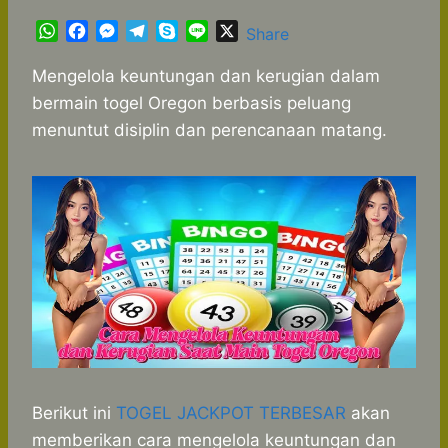
W
F
M
T
S
L
X
Share
h
a
e
e
k
i
a
c
s
l
y
n
Mengelola keuntungan dan kerugian dalam
t
e
s
e
p
e
bermain togel Oregon berbasis peluang
s
b
e
g
e
menuntut disiplin dan perencanaan matang.
A
o
n
r
p
o
g
a
p
k
e
m
r
Berikut ini
TOGEL JACKPOT TERBESAR
akan
memberikan cara mengelola keuntungan dan