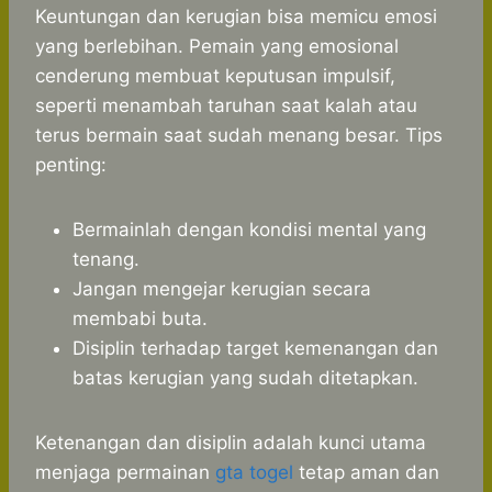
Keuntungan dan kerugian bisa memicu emosi
yang berlebihan. Pemain yang emosional
cenderung membuat keputusan impulsif,
seperti menambah taruhan saat kalah atau
terus bermain saat sudah menang besar. Tips
penting:
Bermainlah dengan kondisi mental yang
tenang.
Jangan mengejar kerugian secara
membabi buta.
Disiplin terhadap target kemenangan dan
batas kerugian yang sudah ditetapkan.
Ketenangan dan disiplin adalah kunci utama
menjaga permainan
gta togel
tetap aman dan