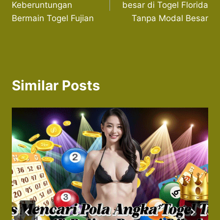
Keberuntungan
besar di Togel Florida
Bermain Togel Fujian
Tanpa Modal Besar
Similar Posts