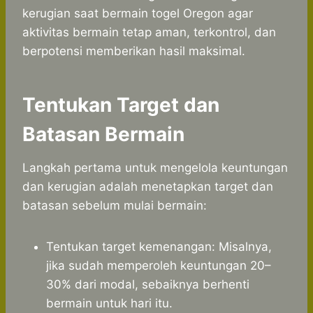
kerugian saat bermain togel Oregon agar
aktivitas bermain tetap aman, terkontrol, dan
berpotensi memberikan hasil maksimal.
Tentukan Target dan
Batasan Bermain
Langkah pertama untuk mengelola keuntungan
dan kerugian adalah menetapkan target dan
batasan sebelum mulai bermain:
Tentukan target kemenangan: Misalnya,
jika sudah memperoleh keuntungan 20–
30% dari modal, sebaiknya berhenti
bermain untuk hari itu.