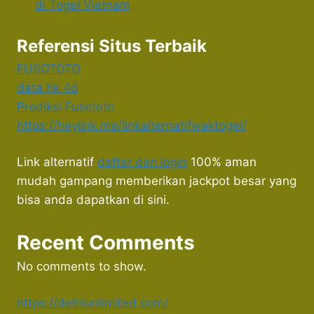
di Togel Vietnam
Referensi Situs Terbaik
FUSOTOTO
data hk 4d
Prediksi Fusototo
https://heylink.me/linkalternatifwaktogel/
Link alternatif
daftar dan login
100% aman
mudah gampang memberikan jackpot besar yang
bisa anda dapatkan di sini.
Recent Comments
No comments to show.
https://delhiunlimited.com/