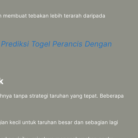
 membuat tebakan lebih terarah daripada
Prediksi Togel Perancis Dengan
k
hnya tanpa strategi taruhan yang tepat. Beberapa
an kecil untuk taruhan besar dan sebagian lagi