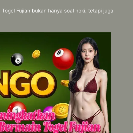
ogel Fujian bukan hanya soal hoki, tetapi juga