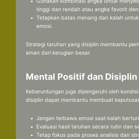
Gunakan kombinasi angka untuk menyeb
tinggi dan rendah atau angka favorit den
Tetapkan batas menang dan kalah untuk 
emosi.
Strategi taruhan yang disiplin membantu p
aman dari kerugian besar.
Mental Positif dan Disipli
Keberuntungan juga dipengaruhi oleh kondis
disiplin dapat membantu membuat keputusan 
Jangan terbawa emosi saat kalah berturu
Evaluasi hasil taruhan secara rutin dan se
Tetap fokus pada proses analisis dan s