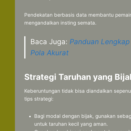
Pendekatan berbasis data membantu pemain
mengandalkan insting semata.
Baca Juga:
Panduan Lengkap 
Pola Akurat
Strategi Taruhan yang Bija
Keberuntungan tidak bisa diandalkan sepenu
tips strategi:
Bagi modal dengan bijak, gunakan sebagi
untuk taruhan kecil yang aman.