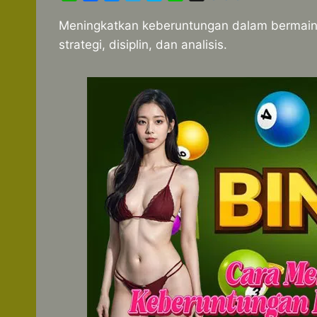
h
a
e
e
k
i
a
c
s
l
y
n
Meningkatkan keberuntungan dalam bermain T
t
e
s
e
p
e
strategi, disiplin, dan analisis.
s
b
e
g
e
A
o
n
r
p
o
g
a
p
k
e
m
r