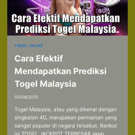
TOGEL ONLINE
Cara Efektif
Mendapatkan Prediksi
Togel Malaysia
03/08/2025
Togel Malaysia, atau yang dikenal dengan
singkatan 4D, merupakan permainan yang
sangat populer di negara tersebut. Berikut
ini TOGEL JACKPOT TERBESAR akan…