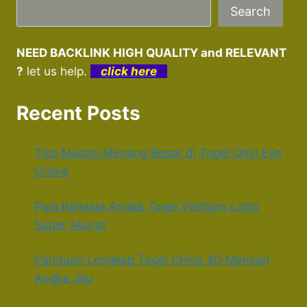
Search
NEED BACKLINK HIGH QUALITY and RELEVANT
?
let us help.
click here
Recent Posts
Tips Mudah Menang Besar di Togel Ohio Eve
Online
Pola Rahasia Angka Togel Vietnam Lotto
Super Akurat
Panduan Lengkap Togel China 4D Mencari
Angka Jitu