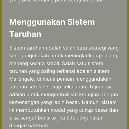
Menggunakan Sistem
Taruhan
Sistem taruhan adalah salah satu strategi yang
sering digunakan untuk meningkatkan peluang
menang secara stabil. Salah satu sistem
taruhan yang paling terkenal adalah sistem
Martingale, di mana pemain menggandakan
taruhan setelah setiap kekalahan. Tujuannya
adalah untuk mengembalikan kerugian dengan
kemenangan yang lebih besar. Namun, sistem
ini membutuhkan modal yang cukup besar dan
bisa sangat berisiko jika tidak digunakan
dengan hati-hati.