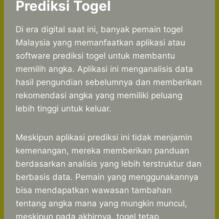
Prediksi Togel
Di era digital saat ini, banyak pemain togel
Malaysia yang memanfaatkan aplikasi atau
software prediksi togel untuk membantu
memilih angka. Aplikasi ini menganalisis data
hasil pengundian sebelumnya dan memberikan
rekomendasi angka yang memiliki peluang
lebih tinggi untuk keluar.
Meskipun aplikasi prediksi ini tidak menjamin
kemenangan, mereka memberikan panduan
berdasarkan analisis yang lebih terstruktur dan
berbasis data. Pemain yang menggunakannya
bisa mendapatkan wawasan tambahan
tentang angka mana yang mungkin muncul,
meskipun pada akhirnya, togel tetap