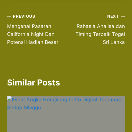
Post
PREVIOUS
NEXT
Mengenal Pasaran
Rahasia Analisa dan
navigation
California Night Dan
Timing Terbaik Togel
Potensi Hadiah Besar
Sri Lanka
Similar Posts