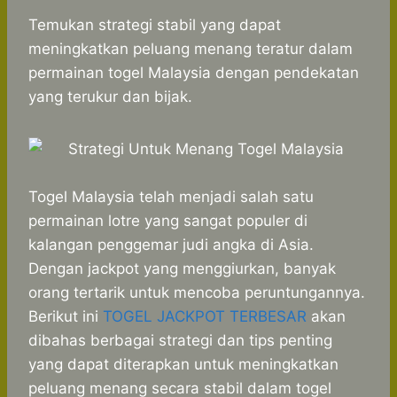
h
a
e
e
k
i
a
c
s
l
y
n
Temukan strategi stabil yang dapat
t
e
s
e
p
e
meningkatkan peluang menang teratur dalam
s
b
e
g
e
permainan togel Malaysia dengan pendekatan
A
o
n
r
yang terukur dan bijak.
p
o
g
a
p
k
e
m
r
Togel Malaysia telah menjadi salah satu
permainan lotre yang sangat populer di
kalangan penggemar judi angka di Asia.
Dengan jackpot yang menggiurkan, banyak
orang tertarik untuk mencoba peruntungannya.
Berikut ini
TOGEL JACKPOT TERBESAR
akan
dibahas berbagai strategi dan tips penting
yang dapat diterapkan untuk meningkatkan
peluang menang secara stabil dalam togel