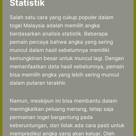
Statistik
Salah satu cara yang cukup populer dalam
togel Malaysia adalah memilih angka
berdasarkan analisis statistik. Beberapa
pemain percaya bahwa angka yang sering
muncul dalam hasil sebelumnya memiliki
kemungkinan besar untuk muncul lagi. Dengan
memanfaatkan data hasil sebelumnya, pemain
bisa memilih angka yang lebih sering muncul
dalam putaran terakhir.
Namun, meskipun ini bisa membantu dalam
meningkatkan peluang menang, tetap saja
permainan togel bergantung pada
keberuntungan, dan tidak ada cara pasti untuk
memprediksi angka yang akan keluar. Oleh