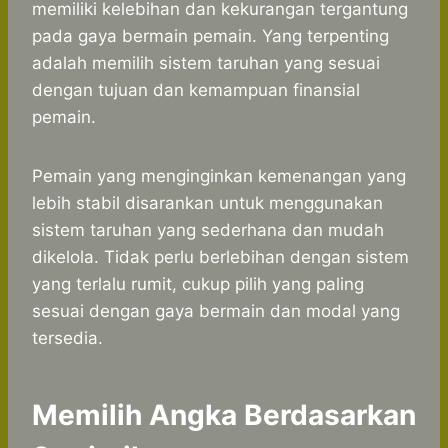
memiliki kelebihan dan kekurangan tergantung
pada gaya bermain pemain. Yang terpenting
adalah memilih sistem taruhan yang sesuai
dengan tujuan dan kemampuan finansial
pemain.
Pemain yang menginginkan kemenangan yang
lebih stabil disarankan untuk menggunakan
sistem taruhan yang sederhana dan mudah
dikelola. Tidak perlu berlebihan dengan sistem
yang terlalu rumit, cukup pilih yang paling
sesuai dengan gaya bermain dan modal yang
tersedia.
Memilih Angka Berdasarkan