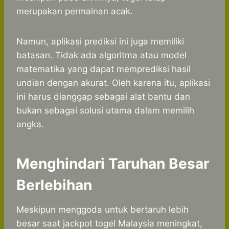
merupakan permainan acak.
Namun, aplikasi prediksi ini juga memiliki
batasan. Tidak ada algoritma atau model
matematika yang dapat memprediksi hasil
undian dengan akurat. Oleh karena itu, aplikasi
ini harus dianggap sebagai alat bantu dan
bukan sebagai solusi utama dalam memilih
angka.
Menghindari Taruhan Besar
Berlebihan
Meskipun menggoda untuk bertaruh lebih
besar saat jackpot togel Malaysia meningkat,