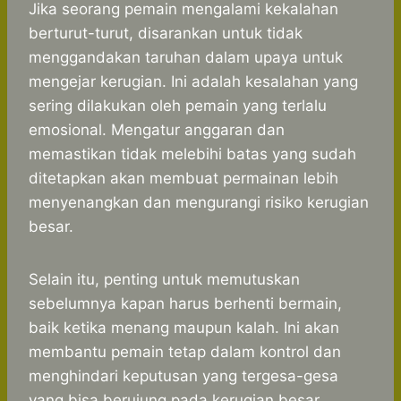
Jika seorang pemain mengalami kekalahan
berturut-turut, disarankan untuk tidak
menggandakan taruhan dalam upaya untuk
mengejar kerugian. Ini adalah kesalahan yang
sering dilakukan oleh pemain yang terlalu
emosional. Mengatur anggaran dan
memastikan tidak melebihi batas yang sudah
ditetapkan akan membuat permainan lebih
menyenangkan dan mengurangi risiko kerugian
besar.
Selain itu, penting untuk memutuskan
sebelumnya kapan harus berhenti bermain,
baik ketika menang maupun kalah. Ini akan
membantu pemain tetap dalam kontrol dan
menghindari keputusan yang tergesa-gesa
yang bisa berujung pada kerugian besar.