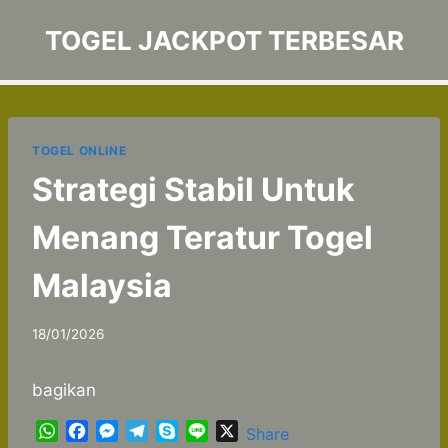
Skip
TOGEL JACKPOT TERBESAR
to
content
TOGEL ONLINE
Strategi Stabil Untuk
Menang Teratur Togel
Malaysia
18/01/2026
bagikan
W
F
M
T
S
L
X
Share