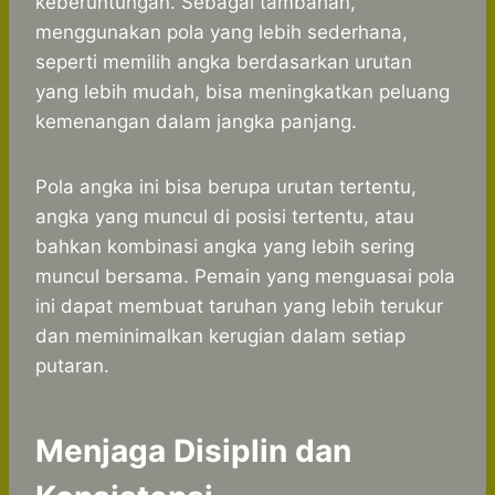
keberuntungan. Sebagai tambahan,
menggunakan pola yang lebih sederhana,
seperti memilih angka berdasarkan urutan
yang lebih mudah, bisa meningkatkan peluang
kemenangan dalam jangka panjang.
Pola angka ini bisa berupa urutan tertentu,
angka yang muncul di posisi tertentu, atau
bahkan kombinasi angka yang lebih sering
muncul bersama. Pemain yang menguasai pola
ini dapat membuat taruhan yang lebih terukur
dan meminimalkan kerugian dalam setiap
putaran.
Menjaga Disiplin dan