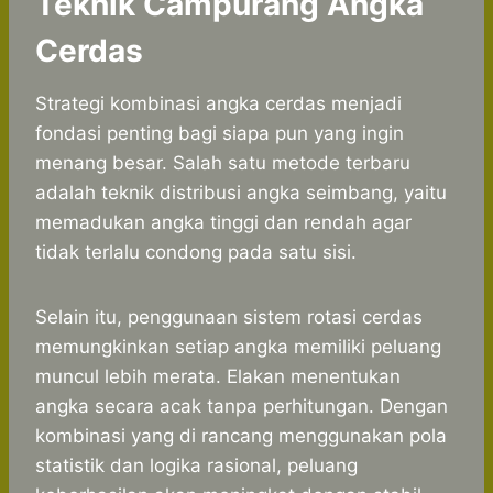
Teknik Campurang Angka
Cerdas
Strategi kombinasi angka cerdas menjadi
fondasi penting bagi siapa pun yang ingin
menang besar. Salah satu metode terbaru
adalah teknik distribusi angka seimbang, yaitu
memadukan angka tinggi dan rendah agar
tidak terlalu condong pada satu sisi.
Selain itu, penggunaan sistem rotasi cerdas
memungkinkan setiap angka memiliki peluang
muncul lebih merata. Elakan menentukan
angka secara acak tanpa perhitungan. Dengan
kombinasi yang di rancang menggunakan pola
statistik dan logika rasional, peluang