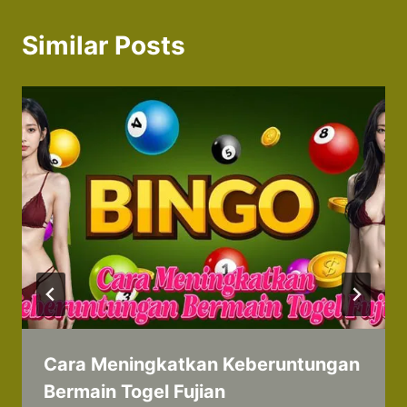
Similar Posts
Cara Meningkatkan Keberuntungan
Bermain Togel Fujian