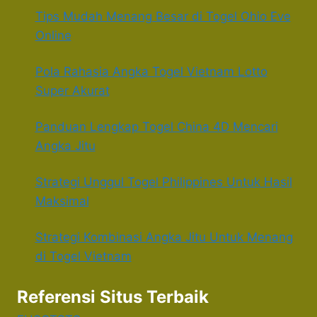
Tips Mudah Menang Besar di Togel Ohio Eve
Online
Pola Rahasia Angka Togel Vietnam Lotto
Super Akurat
Panduan Lengkap Togel China 4D Mencari
Angka Jitu
Strategi Unggul Togel Philippines Untuk Hasil
Maksimal
Strategi Kombinasi Angka Jitu Untuk Menang
di Togel Vietnam
Referensi Situs Terbaik