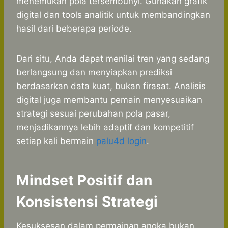
menemukan pola tersembunyi. Gunakan grafik
digital dan tools analitik untuk membandingkan
hasil dari beberapa periode.
Dari situ, Anda dapat menilai tren yang sedang
berlangsung dan menyiapkan prediksi
berdasarkan data kuat, bukan firasat. Analisis
digital juga membantu pemain menyesuaikan
strategi sesuai perubahan pola pasar,
menjadikannya lebih adaptif dan kompetitif
setiap kali bermain
palu4d login
.
Mindset Positif dan
Konsistensi Strategi
Kesuksesan dalam permainan angka bukan