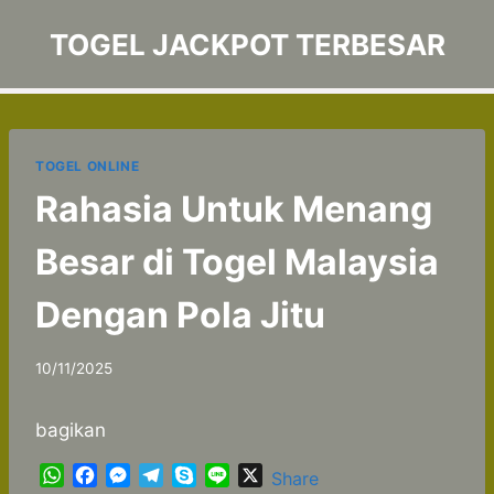
Skip
TOGEL JACKPOT TERBESAR
to
content
TOGEL ONLINE
Rahasia Untuk Menang
Besar di Togel Malaysia
Dengan Pola Jitu
10/11/2025
bagikan
W
F
M
T
S
L
X
Share