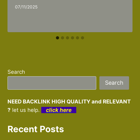
07/11/2025
Search
Search
NEED BACKLINK HIGH QUALITY and RELEVANT
?
let us help.
click here
Recent Posts