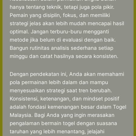
hanya tentang teknik, tetapi juga pola pikir.
Pemain yang disiplin, fokus, dan memiliki
strategi jelas akan lebih mudah mencapai hasil
optimal. Jangan terburu-buru mengganti
metode jika belum di evaluasi dengan baik.
Bangun rutinitas analisis sederhana setiap
minggu dan catat hasilnya secara konsisten.
Dengan pendekatan ini, Anda akan memahami
pola permainan lebih dalam dan mampu
menyesuaikan strategi saat tren berubah.
Konsistensi, ketenangan, dan mindset positif
adalah fondasi kemenangan besar dalam Togel
Malaysia. Bagi Anda yang ingin merasakan
pengalaman bermain togel dengan suasana
taruhan yang lebih menantang, jelajahi