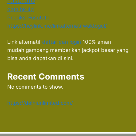
FUSOTOTO
data hk 4d
Prediksi Fusototo
https://heylink.me/linkalternatifwaktogel/
Link alternatif
daftar dan login
100% aman
mudah gampang memberikan jackpot besar yang
bisa anda dapatkan di sini.
Recent Comments
No comments to show.
https://delhiunlimited.com/