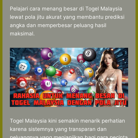
h
a
e
e
k
i
a
c
s
l
y
n
Pelajari cara menang besar di Togel Malaysia
t
e
s
e
p
e
lewat pola jitu akurat yang membantu prediksi
s
b
e
g
e
angka dan memperbesar peluang hasil
A
o
n
r
maksimal.
p
o
g
a
p
k
e
m
r
Togel Malaysia kini semakin menarik perhatian
karena sistemnya yang transparan dan
peluangnya yang menjanjikan bagi para pecinta