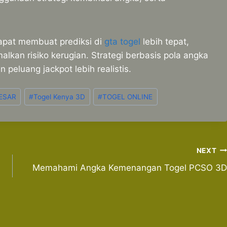
dapat membuat prediksi di
gta togel
lebih tepat,
kan risiko kerugian. Strategi berbasis pola angka
peluang jackpot lebih realistis.
ESAR
#
Togel Kenya 3D
#
TOGEL ONLINE
NEXT
Memahami Angka Kemenangan Togel PCSO 3D