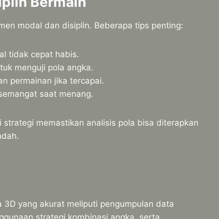
plin Bermain
emen modal dan disiplin. Beberapa tips penting:
l tidak cepat habis.
ntuk menguji pola angka.
n permainan jika tercapai.
ersemangat saat menang.
strategi memastikan analisis pola bisa diterapkan
ndah.
a 3D yang akurat meliputi pengumpulan data
enggunaan strategi kombinasi angka, serta