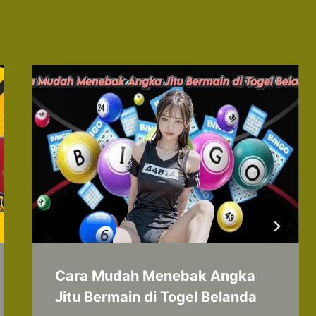
Cara Mudah Menebak Angka
Jitu Bermain di Togel Belanda