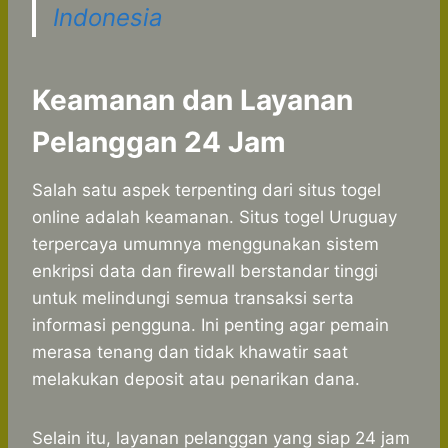
Indonesia
Keamanan dan Layanan
Pelanggan 24 Jam
Salah satu aspek terpenting dari situs togel
online adalah keamanan. Situs togel Uruguay
terpercaya umumnya menggunakan sistem
enkripsi data dan firewall berstandar tinggi
untuk melindungi semua transaksi serta
informasi pengguna. Ini penting agar pemain
merasa tenang dan tidak khawatir saat
melakukan deposit atau penarikan dana.
Selain itu, layanan pelanggan yang siap 24 jam