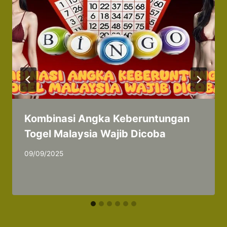
Kombinasi Angka Keberuntungan
Togel Malaysia Wajib Dicoba
09/09/2025