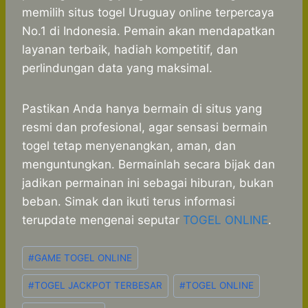
memilih situs togel Uruguay online terpercaya
No.1 di Indonesia. Pemain akan mendapatkan
layanan terbaik, hadiah kompetitif, dan
perlindungan data yang maksimal.
Pastikan Anda hanya bermain di situs yang
resmi dan profesional, agar sensasi bermain
togel tetap menyenangkan, aman, dan
menguntungkan. Bermainlah secara bijak dan
jadikan permainan ini sebagai hiburan, bukan
beban. Simak dan ikuti terus informasi
terupdate mengenai seputar
TOGEL ONLINE
.
Post
#
GAME TOGEL ONLINE
Tags:
#
TOGEL JACKPOT TERBESAR
#
TOGEL ONLINE