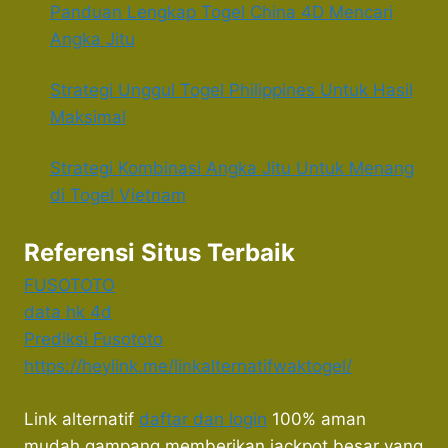
Panduan Lengkap Togel China 4D Mencari
Angka Jitu
Strategi Unggul Togel Philippines Untuk Hasil
Maksimal
Strategi Kombinasi Angka Jitu Untuk Menang
di Togel Vietnam
Referensi Situs Terbaik
FUSOTOTO
data hk 4d
Prediksi Fusototo
https://heylink.me/linkalternatifwaktogel/
Link alternatif
daftar dan login
100% aman
mudah gampang memberikan jackpot besar yang