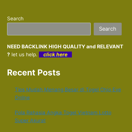
Search
Search
NEED BACKLINK HIGH QUALITY and RELEVANT
?
let us help.
click here
Recent Posts
Tips Mudah Menang Besar di Togel Ohio Eve
Online
Pola Rahasia Angka Togel Vietnam Lotto
Super Akurat