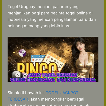
h
a
e
e
k
i
a
c
s
l
y
n
Togel Uruguay menjadi pasaran yang
t
e
s
e
p
e
menjanjikan bagi para pecinta togel online di
s
b
e
g
e
Indonesia yang mencari pengalaman baru dan
A
o
n
r
peluang menang yang lebih luas.
p
o
g
a
p
k
e
m
r
Simak di bawah ini,
TOGEL JACKPOT
TERBESAR
, akan membongkar berbagai
strategi jitu yang bisa Anda gunakan untuk