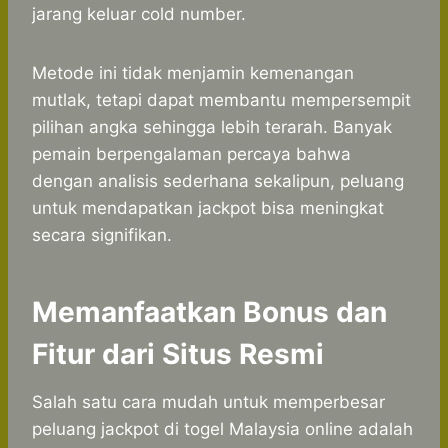
jarang keluar cold number.
Metode ini tidak menjamin kemenangan
mutlak, tetapi dapat membantu mempersempit
pilihan angka sehingga lebih terarah. Banyak
pemain berpengalaman percaya bahwa
dengan analisis sederhana sekalipun, peluang
untuk mendapatkan jackpot bisa meningkat
secara signifikan.
Memanfaatkan Bonus dan
Fitur dari Situs Resmi
Salah satu cara mudah untuk memperbesar
peluang jackpot di togel Malaysia online adalah