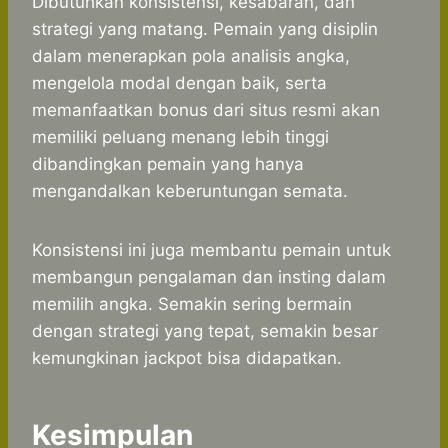
Dibutuhkan konsistensi, kesabaran, dan
strategi yang matang. Pemain yang disiplin
dalam menerapkan pola analisis angka,
mengelola modal dengan baik, serta
memanfaatkan bonus dari situs resmi akan
memiliki peluang menang lebih tinggi
dibandingkan pemain yang hanya
mengandalkan keberuntungan semata.
Konsistensi ini juga membantu pemain untuk
membangun pengalaman dan insting dalam
memilih angka. Semakin sering bermain
dengan strategi yang tepat, semakin besar
kemungkinan jackpot bisa didapatkan.
Kesimpulan