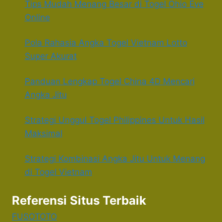
Tips Mudah Menang Besar di Togel Ohio Eve
Online
Pola Rahasia Angka Togel Vietnam Lotto
Super Akurat
Panduan Lengkap Togel China 4D Mencari
Angka Jitu
Strategi Unggul Togel Philippines Untuk Hasil
Maksimal
Strategi Kombinasi Angka Jitu Untuk Menang
di Togel Vietnam
Referensi Situs Terbaik
FUSOTOTO