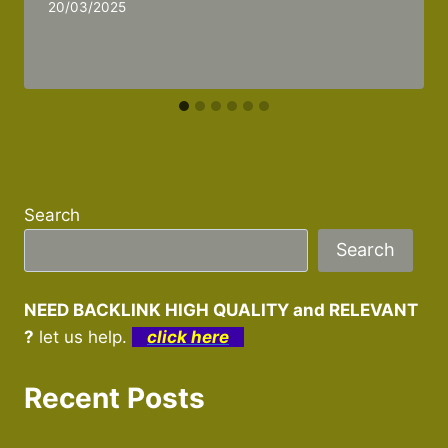
20/03/2025
Search
Search
NEED BACKLINK HIGH QUALITY and RELEVANT
?
let us help.
click here
Recent Posts