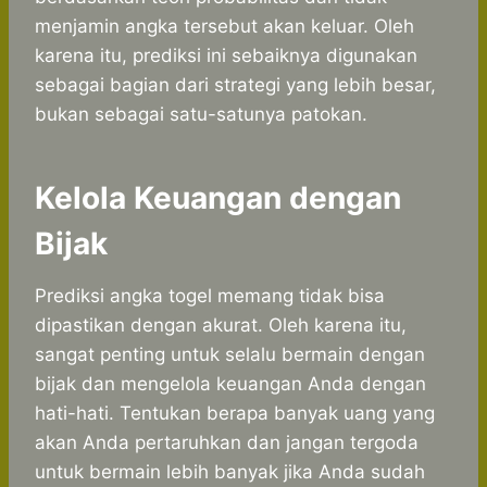
menjamin angka tersebut akan keluar. Oleh
karena itu, prediksi ini sebaiknya digunakan
sebagai bagian dari strategi yang lebih besar,
bukan sebagai satu-satunya patokan.
Kelola Keuangan dengan
Bijak
Prediksi angka togel memang tidak bisa
dipastikan dengan akurat. Oleh karena itu,
sangat penting untuk selalu bermain dengan
bijak dan mengelola keuangan Anda dengan
hati-hati. Tentukan berapa banyak uang yang
akan Anda pertaruhkan dan jangan tergoda
untuk bermain lebih banyak jika Anda sudah