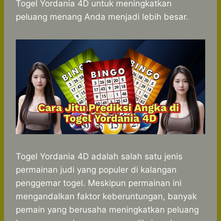
t
e
s
e
p
e
Togel Yordania 4D untuk meningkatkan
s
b
e
g
e
peluang menang Anda menjadi lebih besar.
A
o
n
r
p
o
g
a
p
k
e
m
r
Togel Yordania 4D adalah salah satu jenis
permainan judi yang populer di kalangan
penggemar togel. Meskipun permainan ini
mengandalkan faktor keberuntungan, banyak
pemain yang berusaha meningkatkan peluang