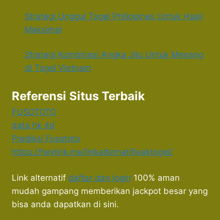
Strategi Unggul Togel Philippines Untuk Hasil
Maksimal
Strategi Kombinasi Angka Jitu Untuk Menang
di Togel Vietnam
Referensi Situs Terbaik
FUSOTOTO
data hk 4d
Prediksi Fusototo
https://heylink.me/linkalternatifwaktogel/
Link alternatif
daftar dan login
100% aman
mudah gampang memberikan jackpot besar yang
bisa anda dapatkan di sini.