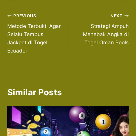
Post
PREVIOUS
NEXT
Metode Terbukti Agar
Strategi Ampuh
navigation
Selalu Tembus
Menebak Angka di
Jackpot di Togel
Togel Oman Pools
Ecuador
Similar Posts