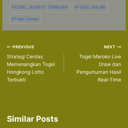
Tags:
#
TOGEL JACKPOT TERBESAR
#
TOGEL ONLINE
#
Togel Taiwan
Post
PREVIOUS
NEXT
Strategi Cerdas
Togel Maroko Live
navigation
Memenangkan Togel
Draw dan
Hongkong Lotto
Pengumuman Hasil
Terbukti
Real-Time
Similar Posts