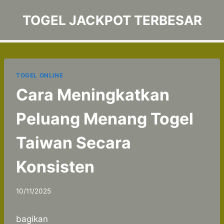
Skip
TOGEL JACKPOT TERBESAR
to
content
TOGEL ONLINE
Cara Meningkatkan
Peluang Menang Togel
Taiwan Secara
Konsisten
10/11/2025
bagikan