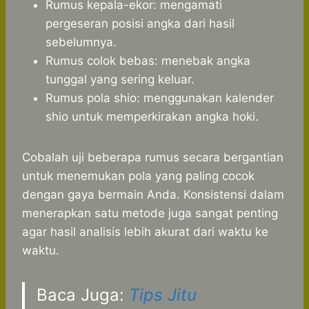
Rumus kepala-ekor: mengamati
pergeseran posisi angka dari hasil
sebelumnya.
Rumus colok bebas: menebak angka
tunggal yang sering keluar.
Rumus pola shio: menggunakan kalender
shio untuk memperkirakan angka hoki.
Cobalah uji beberapa rumus secara bergantian
untuk menemukan pola yang paling cocok
dengan gaya bermain Anda. Konsistensi dalam
menerapkan satu metode juga sangat penting
agar hasil analisis lebih akurat dari waktu ke
waktu.
Baca Juga:
Tips Jitu