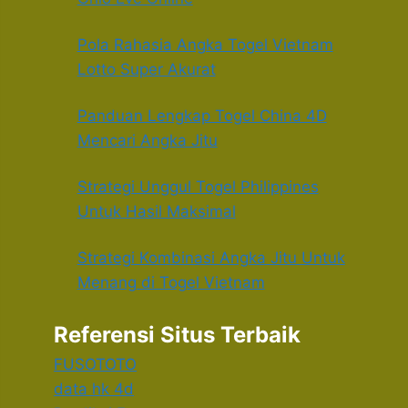
Pola Rahasia Angka Togel Vietnam
Lotto Super Akurat
Panduan Lengkap Togel China 4D
Mencari Angka Jitu
Strategi Unggul Togel Philippines
Untuk Hasil Maksimal
Strategi Kombinasi Angka Jitu Untuk
Menang di Togel Vietnam
Referensi Situs Terbaik
FUSOTOTO
data hk 4d