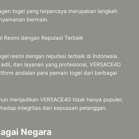
agen togel yang terpercaya merupakan langkah
enyamanan bermain.
el resmi dengan reputasi terbaik di Indonesia.
 adil, dan layanan yang profesional, VERSACE4D
tform andalan para pemain togel dari berbagai
hun menjadikan VERSACE4D tidak hanya populer,
rhadap integritas dan kepuasan pelanggan.
bagai Negara