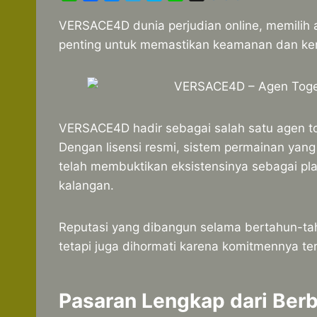
h
a
e
e
k
i
a
c
s
l
y
n
VERSACE4D dunia perjudian online, memilih 
t
e
s
e
p
e
penting untuk memastikan keamanan dan k
s
b
e
g
e
A
o
n
r
p
o
g
a
p
k
e
m
r
VERSACE4D hadir sebagai salah satu agen tog
Dengan lisensi resmi, sistem permainan yang
telah membuktikan eksistensinya sebagai pla
kalangan.
Reputasi yang dibangun selama bertahun-ta
tetapi juga dihormati karena komitmennya te
Pasaran Lengkap dari Ber