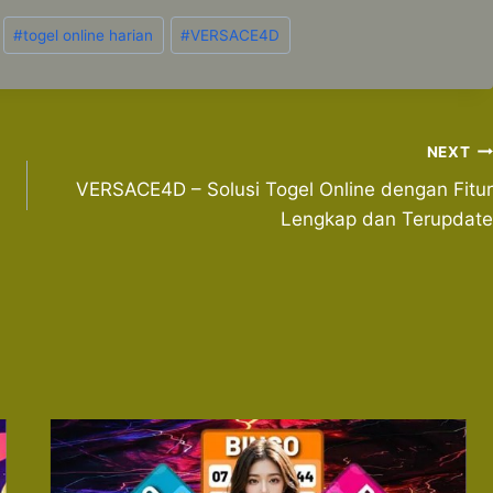
#
togel online harian
#
VERSACE4D
NEXT
VERSACE4D – Solusi Togel Online dengan Fitur
Lengkap dan Terupdate