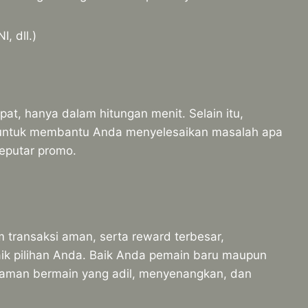
, dll.)
at, hanya dalam hitungan menit. Selain itu,
p untuk membantu Anda menyelesaikan masalah apa
seputar promo.
m transaksi aman, serta reward terbesar,
ik pilihan Anda. Baik Anda pemain baru maupun
aman bermain yang adil, menyenangkan, dan