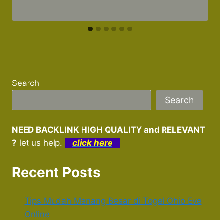
Search
Search
NEED BACKLINK HIGH QUALITY and RELEVANT
?
let us help.
click here
Recent Posts
Tips Mudah Menang Besar di Togel Ohio Eve
Online