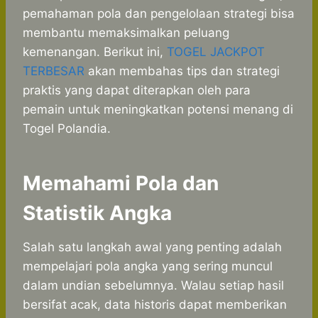
pemahaman pola dan pengelolaan strategi bisa
membantu memaksimalkan peluang
kemenangan. Berikut ini,
TOGEL JACKPOT
TERBESAR
akan membahas tips dan strategi
praktis yang dapat diterapkan oleh para
pemain untuk meningkatkan potensi menang di
Togel Polandia.
Memahami Pola dan
Statistik Angka
Salah satu langkah awal yang penting adalah
mempelajari pola angka yang sering muncul
dalam undian sebelumnya. Walau setiap hasil
bersifat acak, data historis dapat memberikan