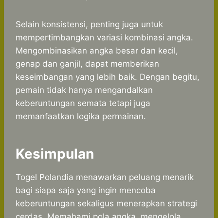
Selain konsistensi, penting juga untuk
mempertimbangkan variasi kombinasi angka.
Mengombinasikan angka besar dan kecil,
genap dan ganjil, dapat memberikan
keseimbangan yang lebih baik. Dengan begitu,
pemain tidak hanya mengandalkan
keberuntungan semata tetapi juga
memanfaatkan logika permainan.
Kesimpulan
Togel Polandia menawarkan peluang menarik
bagi siapa saja yang ingin mencoba
keberuntungan sekaligus menerapkan strategi
cerdas. Memahami pola angka, mengelola