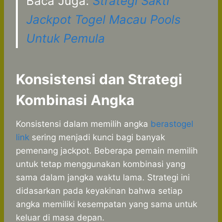
Baca Juga:
Strategi Sakti
Jackpot Togel Macau Pools
Untuk Pemula
Konsistensi dan Strategi
Kombinasi Angka
Konsistensi dalam memilih angka
berastogel
link
sering menjadi kunci bagi banyak
pemenang jackpot. Beberapa pemain memilih
untuk tetap menggunakan kombinasi yang
sama dalam jangka waktu lama. Strategi ini
didasarkan pada keyakinan bahwa setiap
angka memiliki kesempatan yang sama untuk
keluar di masa depan.