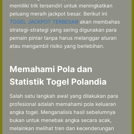
memiliki trik tersendiri untuk meningkatkan
peluang meraih jackpot besar. Berikut ini
TOGEL JACKPOT TERBESAR
akan membahas
strategi-strategi yang sering digunakan para
pemain pintar tanpa harus melanggar aturan
atau mengambil risiko yang berlebihan.
Memahami Pola dan
Statistik Togel Polandia
Salah satu langkah awal yang dilakukan para
profesional adalah memahami pola keluaran
angka togel. Menganalisis hasil sebelumnya
bukan untuk menebak angka secara acak,
melainkan melihat tren dan kecenderungan