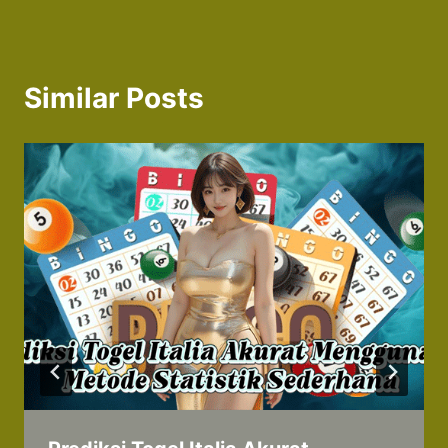
Similar Posts