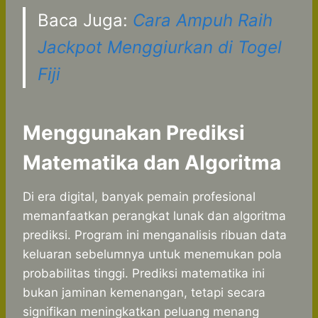
Baca Juga:
Cara Ampuh Raih
Jackpot Menggiurkan di Togel
Fiji
Menggunakan Prediksi
Matematika dan Algoritma
Di era digital, banyak pemain profesional
memanfaatkan perangkat lunak dan algoritma
prediksi. Program ini menganalisis ribuan data
keluaran sebelumnya untuk menemukan pola
probabilitas tinggi. Prediksi matematika ini
bukan jaminan kemenangan, tetapi secara
signifikan meningkatkan peluang menang