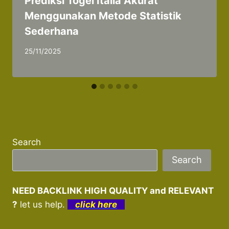
Prediksi Togel Italia Akurat
Menggunakan Metode Statistik
Sederhana
25/11/2025
Search
Search
NEED BACKLINK HIGH QUALITY and RELEVANT
?
let us help.
click here