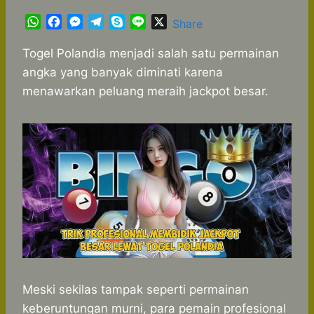
W
F
M
T
S
L
X
Share
h
a
e
e
k
i
a
c
s
l
y
n
Togel Polandia menjadi salah satu permainan
t
e
s
e
p
e
angka yang banyak diminati karena
s
b
e
g
e
menawarkan peluang meraih jackpot besar.
A
o
n
r
p
o
g
a
p
k
e
m
r
Meski sekilas tampak seperti permainan
keberuntungan murni, para pemain profesional