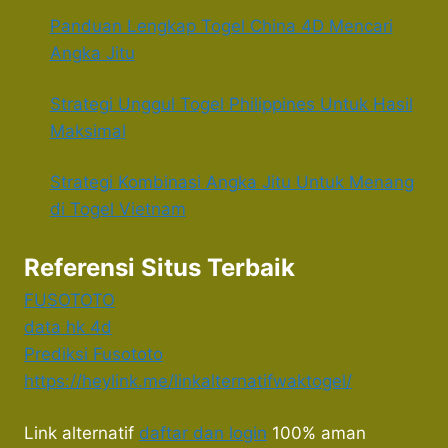
Panduan Lengkap Togel China 4D Mencari
Angka Jitu
Strategi Unggul Togel Philippines Untuk Hasil
Maksimal
Strategi Kombinasi Angka Jitu Untuk Menang
di Togel Vietnam
Referensi Situs Terbaik
FUSOTOTO
data hk 4d
Prediksi Fusototo
https://heylink.me/linkalternatifwaktogel/
Link alternatif
daftar dan login
100% aman