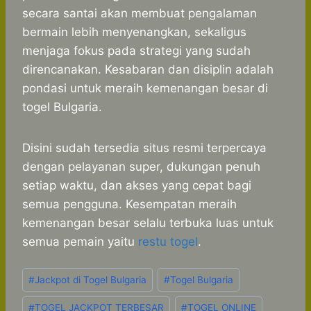
secara santai akan membuat pengalaman
bermain lebih menyenangkan, sekaligus
menjaga fokus pada strategi yang sudah
direncanakan. Kesabaran dan disiplin adalah
pondasi untuk meraih kemenangan besar di
togel Bulgaria.
Disini sudah tersedia situs resmi terpercaya
dengan pelayanan super, dukungan penuh
setiap waktu, dan akses yang cepat bagi
semua pengguna. Kesempatan meraih
kemenangan besar selalu terbuka luas untuk
semua pemain yaitu
restu togel
.
Post
#
Jackpot di Togel Bulgaria
#
Togel Bulgaria
Tags:
#
TOGEL JACKPOT TERBESAR
#
TOGEL ONLINE