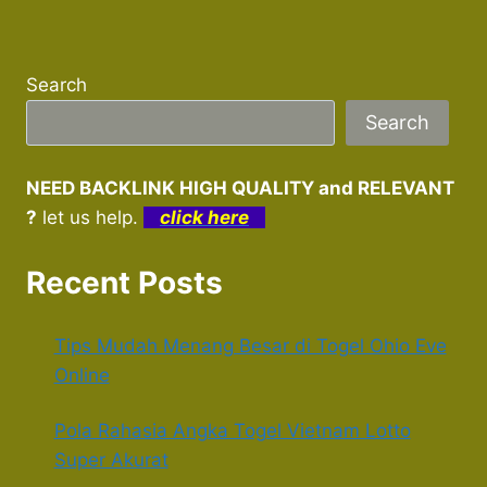
Search
Search
NEED BACKLINK HIGH QUALITY and RELEVANT
?
let us help.
click here
Recent Posts
Tips Mudah Menang Besar di Togel Ohio Eve
Online
Pola Rahasia Angka Togel Vietnam Lotto
Super Akurat