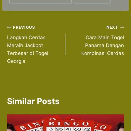
Post
PREVIOUS
NEXT
Langkah Cerdas
Cara Main Togel
navigation
Meraih Jackpot
Panama Dengan
Terbesar di Togel
Kombinasi Cerdas
Georgia
Similar Posts