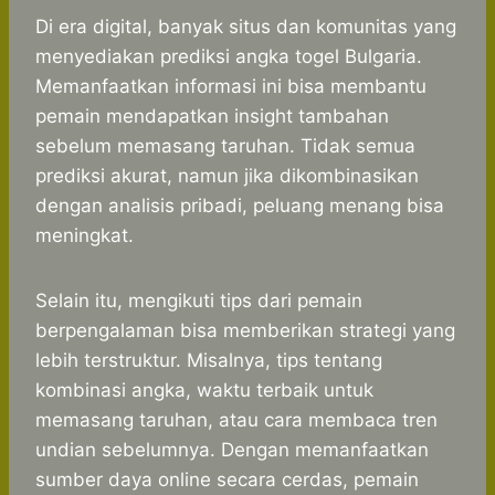
Di era digital, banyak situs dan komunitas yang
menyediakan prediksi angka togel Bulgaria.
Memanfaatkan informasi ini bisa membantu
pemain mendapatkan insight tambahan
sebelum memasang taruhan. Tidak semua
prediksi akurat, namun jika dikombinasikan
dengan analisis pribadi, peluang menang bisa
meningkat.
Selain itu, mengikuti tips dari pemain
berpengalaman bisa memberikan strategi yang
lebih terstruktur. Misalnya, tips tentang
kombinasi angka, waktu terbaik untuk
memasang taruhan, atau cara membaca tren
undian sebelumnya. Dengan memanfaatkan
sumber daya online secara cerdas, pemain