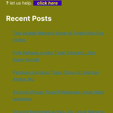
?
let us help.
click here
Recent Posts
Tips Mudah Menang Besar di Togel Ohio Eve
Online
Pola Rahasia Angka Togel Vietnam Lotto
Super Akurat
Panduan Lengkap Togel China 4D Mencari
Angka Jitu
Strategi Unggul Togel Philippines Untuk Hasil
Maksimal
Strategi Kombinasi Angka Jitu Untuk Menang