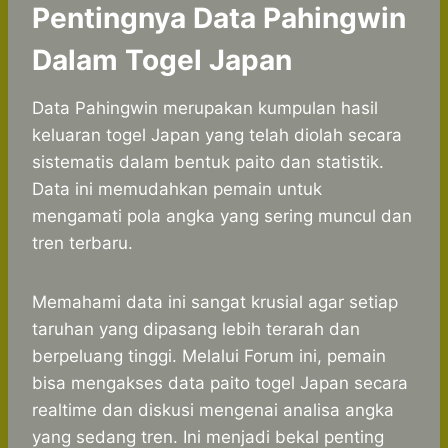
Pentingnya Data Pahingwin
Dalam Togel Japan
Data Pahingwin merupakan kumpulan hasil
keluaran togel Japan yang telah diolah secara
sistematis dalam bentuk paito dan statistik.
Data ini memudahkan pemain untuk
mengamati pola angka yang sering muncul dan
tren terbaru.
Memahami data ini sangat krusial agar setiap
taruhan yang dipasang lebih terarah dan
berpeluang tinggi. Melalui Forum ini, pemain
bisa mengakses data paito togel Japan secara
realtime dan diskusi mengenai analisa angka
yang sedang tren. Ini menjadi bekal penting