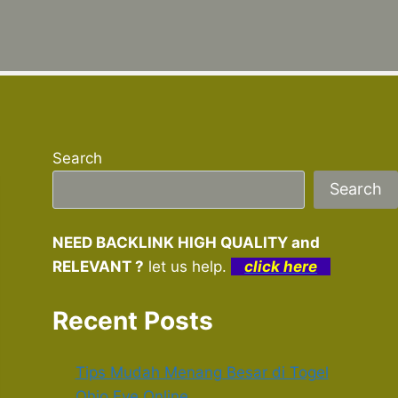
Search
Search
NEED BACKLINK HIGH QUALITY and
RELEVANT ?
let us help.
click here
Recent Posts
Tips Mudah Menang Besar di Togel
Ohio Eve Online