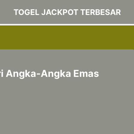
TOGEL JACKPOT TERBESAR
ari Angka-Angka Emas