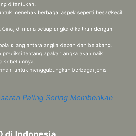
ang ditentukan.
untuk menebak berbagai aspek seperti besar/kecil
k Cina, di mana setiap angka dikaitkan dengan
pola silang antara angka depan dan belakang.
 prediksi tentang apakah angka akan naik
ka sebelumnya.
emain untuk menggabungkan berbagai jenis
Pasaran Paling Sering Memberikan
 di Indonesia