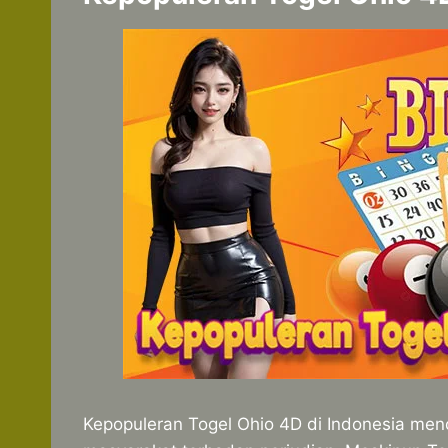
Kepopuleran Togel Ohio 4D di Indonesia me