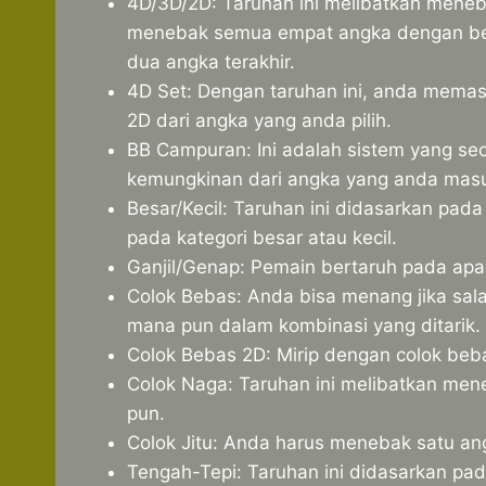
4D/3D/2D: Taruhan ini melibatkan meneb
menebak semua empat angka dengan bena
dua angka terakhir.
4D Set: Dengan taruhan ini, anda mema
2D dari angka yang anda pilih.
BB Campuran: Ini adalah sistem yang se
kemungkinan dari angka yang anda mas
Besar/Kecil: Taruhan ini didasarkan pa
pada kategori besar atau kecil.
Ganjil/Genap: Pemain bertaruh pada apaka
Colok Bebas: Anda bisa menang jika sala
mana pun dalam kombinasi yang ditarik.
Colok Bebas 2D: Mirip dengan colok beba
Colok Naga: Taruhan ini melibatkan men
pun.
Colok Jitu: Anda harus menebak satu ang
Tengah-Tepi: Taruhan ini didasarkan pa