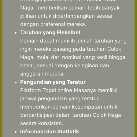
Naga, memberikan pemain lebih banyak
pilihan untuk dipertimbangkan sesuai
dengan preferensi mereka.
Taruhan yang Fleksibel
Pemain dapat memilih jumlah taruhan yang
ingin mereka pasang pada taruhan Colok
Naga, mulai dari nominal yang kecil hingga
besar, sesuai dengan keinginan dan
anggaran mereka.
Pengundian yang Teratur
Platform Togel online biasanya memiliki
jadwal pengundian yang teratur,
memberikan pemain kesempatan untuk
berpartisipasi dalam taruhan Colok Naga
secara konsisten.
Informasi dan Statistik