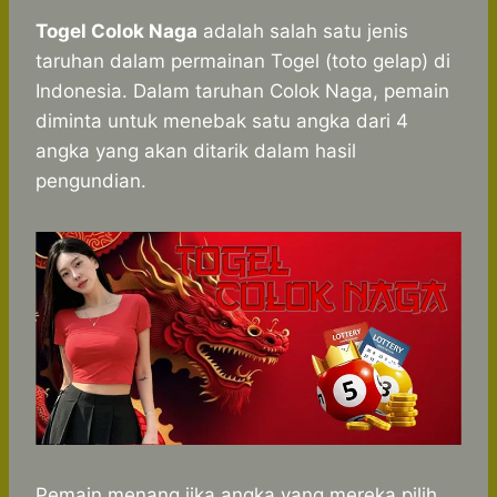
h
a
e
e
k
i
a
c
s
l
y
n
Togel Colok Naga
adalah salah satu jenis
t
e
s
e
p
e
taruhan dalam permainan Togel (toto gelap) di
s
b
e
g
e
Indonesia. Dalam taruhan Colok Naga, pemain
A
o
n
r
diminta untuk menebak satu angka dari 4
p
o
g
a
angka yang akan ditarik dalam hasil
p
k
e
m
r
pengundian.
Pemain menang jika angka yang mereka pilih