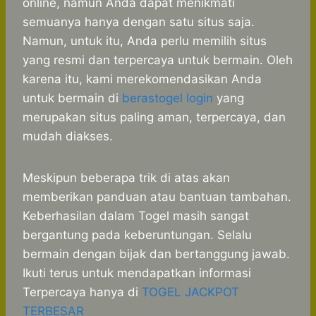
online, namun Anda dapat menikmati
semuanya hanya dengan satu situs saja.
Namun, untuk itu, Anda perlu memilih situs
yang resmi dan terpercaya untuk bermain. Oleh
karena itu, kami merekomendasikan Anda
untuk bermain di
berastogel login
yang
merupakan situs paling aman, terpercaya, dan
mudah diakses.
Meskipun beberapa trik di atas akan
memberikan panduan atau bantuan tambahan.
Keberhasilan dalam Togel masih sangat
bergantung pada keberuntungan. Selalu
bermain dengan bijak dan bertanggung jawab.
Ikuti terus untuk mendapatkan informasi
Terpercaya hanya di
TOGEL JACKPOT
TERBESAR