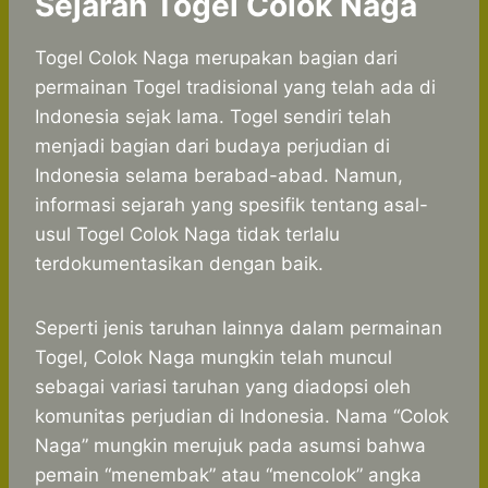
Sejarah Togel Colok Naga
Togel Colok Naga merupakan bagian dari
permainan Togel tradisional yang telah ada di
Indonesia sejak lama. Togel sendiri telah
menjadi bagian dari budaya perjudian di
Indonesia selama berabad-abad. Namun,
informasi sejarah yang spesifik tentang asal-
usul Togel Colok Naga tidak terlalu
terdokumentasikan dengan baik.
Seperti jenis taruhan lainnya dalam permainan
Togel, Colok Naga mungkin telah muncul
sebagai variasi taruhan yang diadopsi oleh
komunitas perjudian di Indonesia. Nama “Colok
Naga” mungkin merujuk pada asumsi bahwa
pemain “menembak” atau “mencolok” angka