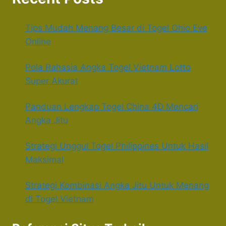
Tips Mudah Menang Besar di Togel Ohio Eve
Online
Pola Rahasia Angka Togel Vietnam Lotto
Super Akurat
Panduan Lengkap Togel China 4D Mencari
Angka Jitu
Strategi Unggul Togel Philippines Untuk Hasil
Maksimal
Strategi Kombinasi Angka Jitu Untuk Menang
di Togel Vietnam