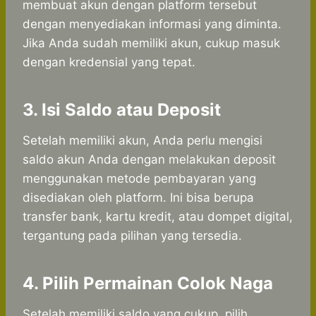
membuat akun dengan platform tersebut
dengan menyediakan informasi yang diminta.
Jika Anda sudah memiliki akun, cukup masuk
dengan kredensial yang tepat.
3. Isi Saldo atau Deposit
Setelah memiliki akun, Anda perlu mengisi
saldo akun Anda dengan melakukan deposit
menggunakan metode pembayaran yang
disediakan oleh platform. Ini bisa berupa
transfer bank, kartu kredit, atau dompet digital,
tergantung pada pilihan yang tersedia.
4. Pilih Permainan Colok Naga
Setelah memiliki saldo yang cukup, pilih