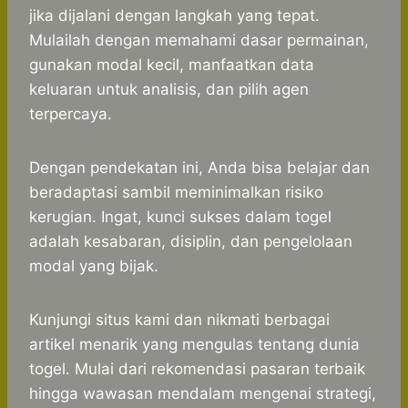
jika dijalani dengan langkah yang tepat.
Mulailah dengan memahami dasar permainan,
gunakan modal kecil, manfaatkan data
keluaran untuk analisis, dan pilih agen
terpercaya.
Dengan pendekatan ini, Anda bisa belajar dan
beradaptasi sambil meminimalkan risiko
kerugian. Ingat, kunci sukses dalam togel
adalah kesabaran, disiplin, dan pengelolaan
modal yang bijak.
Kunjungi situs kami dan nikmati berbagai
artikel menarik yang mengulas tentang dunia
togel. Mulai dari rekomendasi pasaran terbaik
hingga wawasan mendalam mengenai strategi,