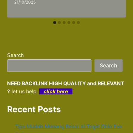
21/10/2025
Search
Search
NEED BACKLINK HIGH QUALITY and RELEVANT
?
let us help.
click here
Recent Posts
Tips Mudah Menang Besar di Togel Ohio Eve