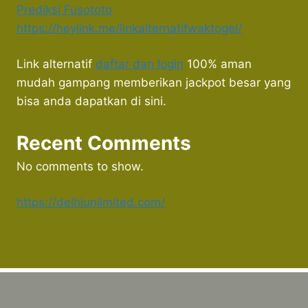
Prediksi Fusototo
https://heylink.me/linkalternatifwaktogel/
Link alternatif
daftar dan login
100% aman
mudah gampang memberikan jackpot besar yang
bisa anda dapatkan di sini.
Recent Comments
No comments to show.
https://delhiunlimited.com/