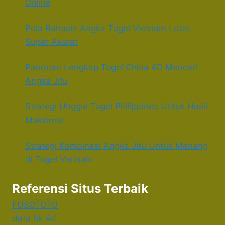
Online
Pola Rahasia Angka Togel Vietnam Lotto
Super Akurat
Panduan Lengkap Togel China 4D Mencari
Angka Jitu
Strategi Unggul Togel Philippines Untuk Hasil
Maksimal
Strategi Kombinasi Angka Jitu Untuk Menang
di Togel Vietnam
Referensi Situs Terbaik
FUSOTOTO
data hk 4d