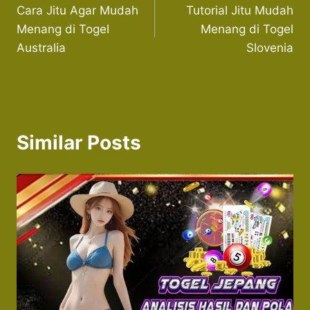
Cara Jitu Agar Mudah
Tutorial Jitu Mudah
navigation
Menang di Togel
Menang di Togel
Australia
Slovenia
Similar Posts