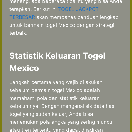
menang, ada beberapa tips jitu yang bisa Anda
terapkan. Berikut ini
TOGEL JACKPOT
TERBESAR
akan membahas panduan lengkap
untuk bermain togel Mexico dengan strategi
terbaik.
Statistik Keluaran Togel
Mexico
Langkah pertama yang wajib dilakukan
sebelum bermain togel Mexico adalah
memahami pola dan statistik keluaran
sebelumnya. Dengan menganalisis data hasil
togel yang sudah keluar, Anda bisa
menemukan pola angka yang sering muncul
atau tren tertentu yang dapat dijadikan