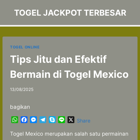
Skip
TOGEL JACKPOT TERBESAR
to
content
TOGEL ONLINE
Tips Jitu dan Efektif
Bermain di Togel Mexico
13/08/2025
bagikan
W
F
M
T
S
L
X
Share
h
a
e
e
k
i
a
c
s
l
y
n
Togel Mexico merupakan salah satu permainan