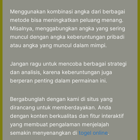
Menggunakan kombinasi angka dari berbagai
metode bisa meningkatkan peluang menang.
Misalnya, menggabungkan angka yang sering
muncul dengan angka keberuntungan pribadi
atau angka yang muncul dalam mimpi.
Jangan ragu untuk mencoba berbagai strategi
dan analisis, karena keberuntungan juga
berperan penting dalam permainan ini.
Bergabunglah dengan kami di situs yang
dirancang untuk memberdayakan. Anda
dengan konten berkualitas dan fitur interaktif
yang membuat pengalaman menjelajah
semakin menyenangkan di
togel online
.