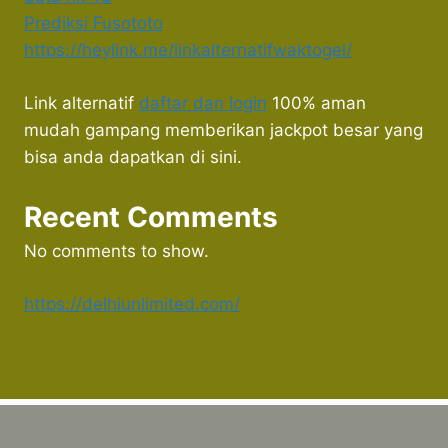
Prediksi Fusototo
https://heylink.me/linkalternatifwaktogel/
Link alternatif
daftar dan login
100% aman
mudah gampang memberikan jackpot besar yang
bisa anda dapatkan di sini.
Recent Comments
No comments to show.
https://delhiunlimited.com/