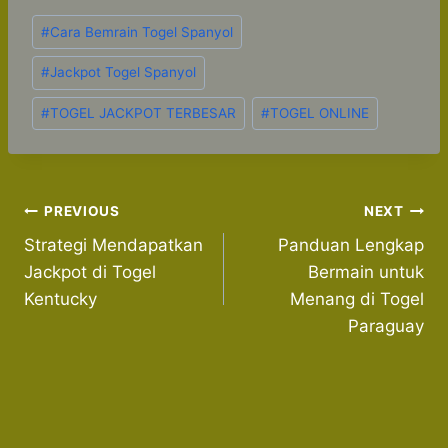
Post
#
Cara Bemrain Togel Spanyol
Tags:
#
Jackpot Togel Spanyol
#
TOGEL JACKPOT TERBESAR
#
TOGEL ONLINE
Post
PREVIOUS
NEXT
Strategi Mendapatkan
Panduan Lengkap
navigation
Jackpot di Togel
Bermain untuk
Kentucky
Menang di Togel
Paraguay