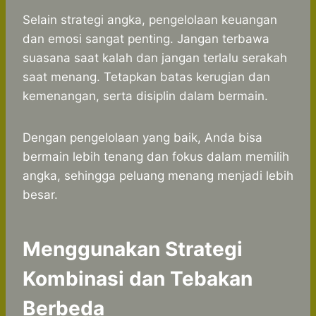
Selain strategi angka, pengelolaan keuangan
dan emosi sangat penting. Jangan terbawa
suasana saat kalah dan jangan terlalu serakah
saat menang. Tetapkan batas kerugian dan
kemenangan, serta disiplin dalam bermain.
Dengan pengelolaan yang baik, Anda bisa
bermain lebih tenang dan fokus dalam memilih
angka, sehingga peluang menang menjadi lebih
besar.
Menggunakan Strategi
Kombinasi dan Tebakan
Berbeda