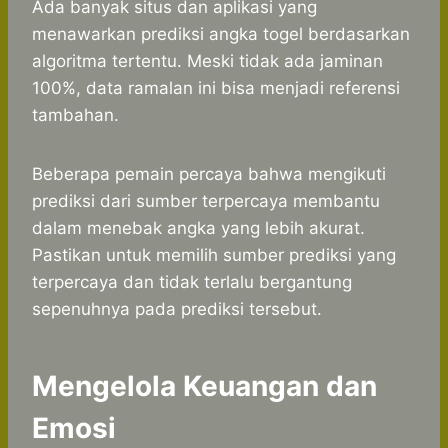
Ada banyak situs dan aplikasi yang
menawarkan prediksi angka togel berdasarkan
algoritma tertentu. Meski tidak ada jaminan
100%, data ramalan ini bisa menjadi referensi
tambahan.
Beberapa pemain percaya bahwa mengikuti
prediksi dari sumber terpercaya membantu
dalam menebak angka yang lebih akurat.
Pastikan untuk memilih sumber prediksi yang
terpercaya dan tidak terlalu bergantung
sepenuhnya pada prediksi tersebut.
Mengelola Keuangan dan
Emosi