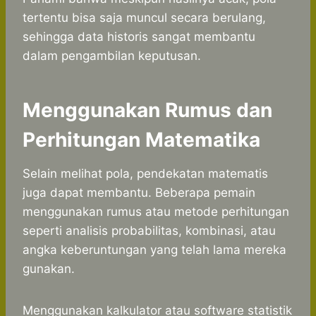
tertentu bisa saja muncul secara berulang,
sehingga data historis sangat membantu
dalam pengambilan keputusan.
Menggunakan Rumus dan
Perhitungan Matematika
Selain melihat pola, pendekatan matematis
juga dapat membantu. Beberapa pemain
menggunakan rumus atau metode perhitungan
seperti analisis probabilitas, kombinasi, atau
angka keberuntungan yang telah lama mereka
gunakan.
Menggunakan kalkulator atau software statistik