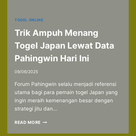
TOGEL ONLINE
Trik Ampuh Menang
Togel Japan Lewat Data
Pahingwin Hari Ini
09/06/2025
Forum Pahingwin selalu menjadi referensi
utama bagi para pemain togel Japan yang
ingin meraih kemenangan besar dengan
strategi jitu dan…
TRIK
READ MORE
AMPUH
MENANG