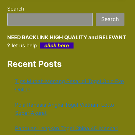
TOGEL
Search
JAPAN
LEWAT
Search
DATA
PAHINGWIN
HARI
NEED BACKLINK HIGH QUALITY and RELEVANT
INI
?
let us help.
click here
Recent Posts
Tips Mudah Menang Besar di Togel Ohio Eve
Online
Pola Rahasia Angka Togel Vietnam Lotto
Super Akurat
Panduan Lengkap Togel China 4D Mencari