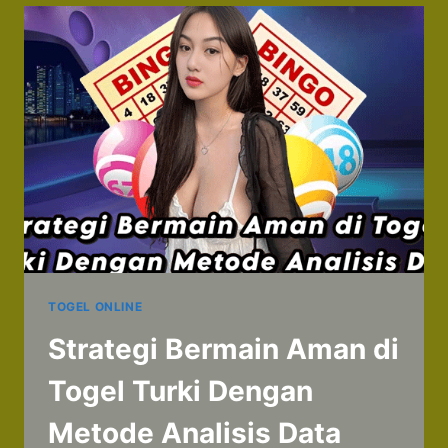
PEMBAWA
JACKPOT
TOGEL
TURKI
TOGEL ONLINE
Strategi Bermain Aman di
Togel Turki Dengan
Metode Analisis Data