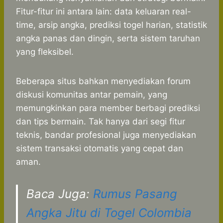
Fitur-fitur ini antara lain: data keluaran real-
time, arsip angka, prediksi togel harian, statistik
angka panas dan dingin, serta sistem taruhan
yang fleksibel.
Beberapa situs bahkan menyediakan forum
diskusi komunitas antar pemain, yang
memungkinkan para member berbagi prediksi
dan tips bermain. Tak hanya dari segi fitur
teknis, bandar profesional juga menyediakan
sistem transaksi otomatis yang cepat dan
aman.
Baca Juga:
Rumus Pasang
Angka Jitu di Togel Colombia