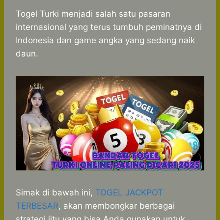
h
a
e
e
k
i
a
c
s
l
y
n
Togel Turki menjadi salah satu pasaran
t
e
s
e
p
e
internasional yang terus tumbuh peminatnya di
s
b
e
g
e
Indonesia dan game angka yang sedang naik
A
o
n
r
daun.
p
o
g
a
p
k
e
m
r
Simak di bawah ini,
TOGEL JACKPOT
TERBESAR
, akan membongkar berbagai
strategi jitu yang bisa Anda gunakan untuk