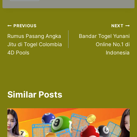
Post
PREVIOUS
NEXT
Rumus Pasang Angka
Bandar Togel Yunani
navigation
Jitu di Togel Colombia
Online No.1 di
4D Pools
Indonesia
Similar Posts