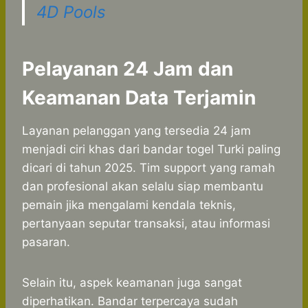
4D Pools
Pelayanan 24 Jam dan
Keamanan Data Terjamin
Layanan pelanggan yang tersedia 24 jam
menjadi ciri khas dari bandar togel Turki paling
dicari di tahun 2025. Tim support yang ramah
dan profesional akan selalu siap membantu
pemain jika mengalami kendala teknis,
pertanyaan seputar transaksi, atau informasi
pasaran.
Selain itu, aspek keamanan juga sangat
diperhatikan. Bandar terpercaya sudah