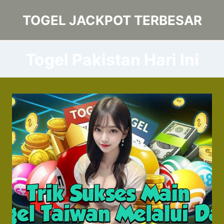
Skip
TOGEL JACKPOT TERBESAR
to
content
Togel Pakistan Hari Ini