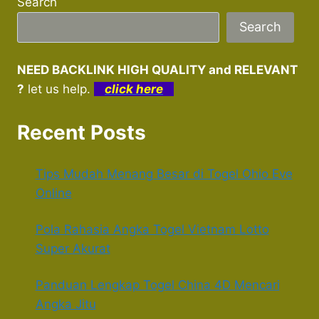
Search
UNTUK
MENANG
Search
TOGEL
PAKISTAN
NEED BACKLINK HIGH QUALITY and RELEVANT
?
let us help.
click here
Recent Posts
Tips Mudah Menang Besar di Togel Ohio Eve
Online
Pola Rahasia Angka Togel Vietnam Lotto
Super Akurat
Panduan Lengkap Togel China 4D Mencari
Angka Jitu