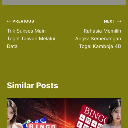
Post
PREVIOUS
NEXT
Trik Sukses Main
Rahasia Memilih
navigation
Togel Taiwan Melalui
Angka Kemenangan
Data
Togel Kamboja 4D
Similar Posts