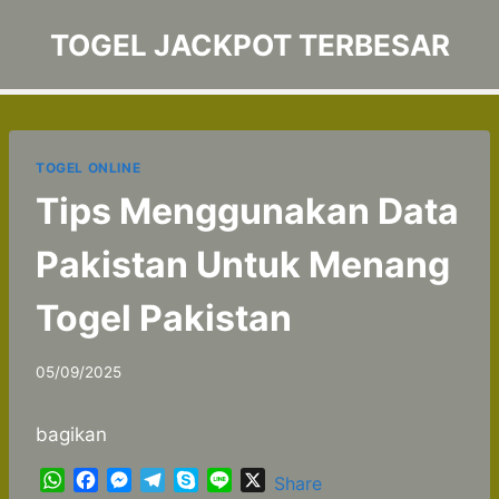
Skip
TOGEL JACKPOT TERBESAR
to
content
TOGEL ONLINE
Tips Menggunakan Data
Pakistan Untuk Menang
Togel Pakistan
05/09/2025
bagikan
W
F
M
T
S
L
X
Share