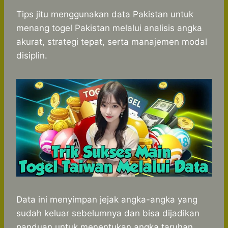
h
a
e
e
k
i
a
c
s
l
y
n
Tips jitu menggunakan data Pakistan untuk
t
e
s
e
p
e
menang togel Pakistan melalui analisis angka
s
b
e
g
e
akurat, strategi tepat, serta manajemen modal
A
o
n
r
disiplin.
p
o
g
a
p
k
e
m
r
Data ini menyimpan jejak angka-angka yang
sudah keluar sebelumnya dan bisa dijadikan
panduan untuk menentukan angka taruhan