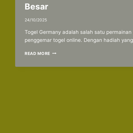
Besar
24/10/2025
Togel Germany adalah salah satu permainan a
penggemar togel online. Dengan hadiah yan
TIPS
READ MORE
AMAN
BERMAIN
TOGEL
GERMANY
AGAR
TIDAK
RUGI
BESAR