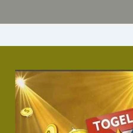
Skip
to
content