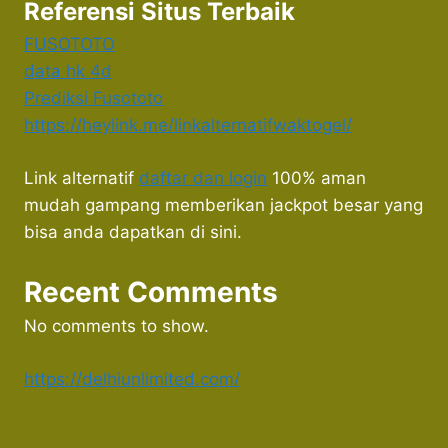
Referensi Situs Terbaik
FUSOTOTO
data hk 4d
Prediksi Fusototo
https://heylink.me/linkalternatifwaktogel/
Link alternatif
daftar dan login
100% aman
mudah gampang memberikan jackpot besar yang
bisa anda dapatkan di sini.
Recent Comments
No comments to show.
https://delhiunlimited.com/