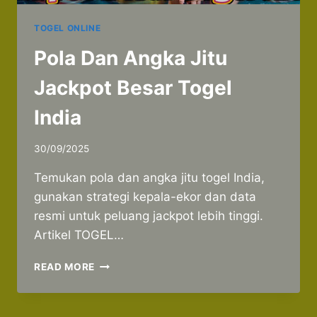
TOGEL ONLINE
Pola Dan Angka Jitu
Jackpot Besar Togel
India
30/09/2025
Temukan pola dan angka jitu togel India,
gunakan strategi kepala-ekor dan data
resmi untuk peluang jackpot lebih tinggi.
Artikel TOGEL…
POLA
READ MORE
DAN
ANGKA
JITU