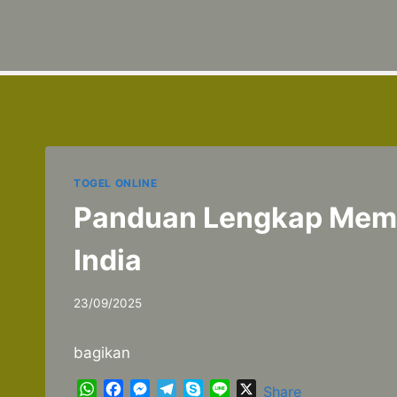
Skip
to
content
TOGEL ONLINE
Panduan Lengkap Memil
India
23/09/2025
bagikan
W
F
M
T
S
L
X
Share