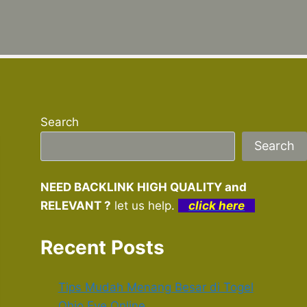
Search
Search
NEED BACKLINK HIGH QUALITY and
RELEVANT ?
let us help.
click here
Recent Posts
Tips Mudah Menang Besar di Togel
Ohio Eve Online