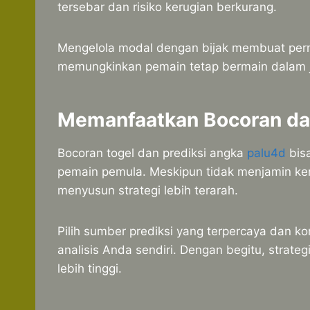
tersebar dan risiko kerugian berkurang.
Mengelola modal dengan bijak membuat perm
memungkinkan pemain tetap bermain dalam j
Memanfaatkan Bocoran dan
Bocoran togel dan prediksi angka
palu4d
bisa
pemain pemula. Meskipun tidak menjamin ke
menyusun strategi lebih terarah.
Pilih sumber prediksi yang terpercaya dan ko
analisis Anda sendiri. Dengan begitu, strate
lebih tinggi.