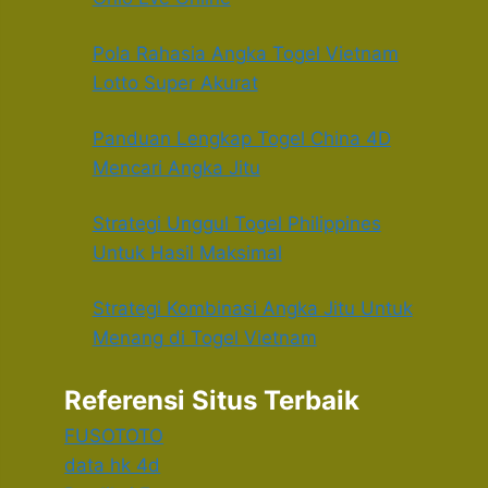
Pola Rahasia Angka Togel Vietnam
Lotto Super Akurat
Panduan Lengkap Togel China 4D
Mencari Angka Jitu
Strategi Unggul Togel Philippines
Untuk Hasil Maksimal
Strategi Kombinasi Angka Jitu Untuk
Menang di Togel Vietnam
Referensi Situs Terbaik
FUSOTOTO
data hk 4d