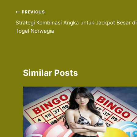
Post
PREVIOUS
Strategi Kombinasi Angka untuk Jackpot Besar di
navigation
Togel Norwegia
Similar Posts