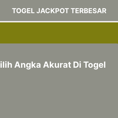
TOGEL JACKPOT TERBESAR
ih Angka Akurat Di Togel