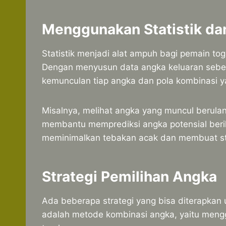
Menggunakan Statistik dan
Statistik menjadi alat ampuh bagi pemain tog
Dengan menyusun data angka keluaran sebel
kemunculan tiap angka dan pola kombinasi ya
Misalnya, melihat angka yang muncul berulan
membantu memprediksi angka potensial beriku
meminimalkan tebakan acak dan membuat stra
Strategi Pemilihan Angka
Ada beberapa strategi yang bisa diterapkan 
adalah metode kombinasi angka, yaitu meng