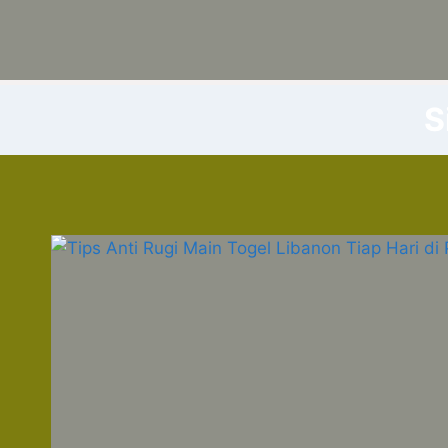
Skip
to
content
S