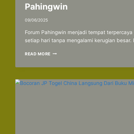
Pahingwin
09/06/2025
Forum Pahingwin menjadi tempat terpercaya 
setiap hari tanpa mengalami kerugian besar
TIPS
READ MORE
ANTI
RUGI
MAIN
TOGEL
LIBANON
TIAP
HARI
DI
PAITO
PAHINGWIN