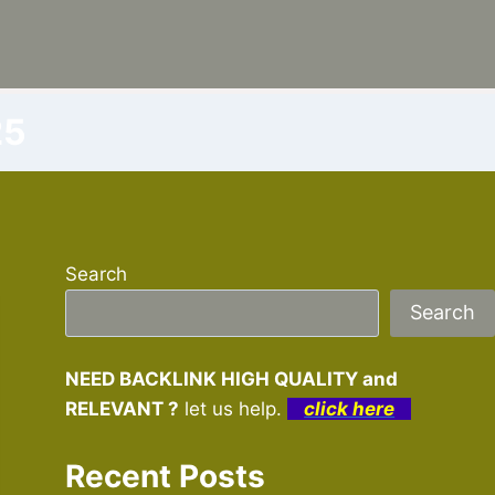
25
Search
Search
NEED BACKLINK HIGH QUALITY and
RELEVANT ?
let us help.
click here
Recent Posts