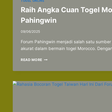
TOGEL ONLINE
Raih Angka Cuan Togel Mor
Pahingwin
09/06/2025
Forum Pahingwin menjadi salah satu sumber 
akurat dalam bermain togel Morocco. Denga
RAIH
READ MORE
ANGKA
CUAN
TOGEL
MOROCCO
DARI
POLA
PAITO
PAHINGWIN