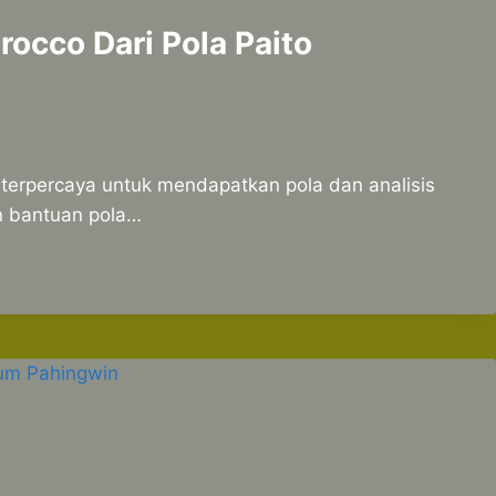
occo Dari Pola Paito
terpercaya untuk mendapatkan pola dan analisis
n bantuan pola…