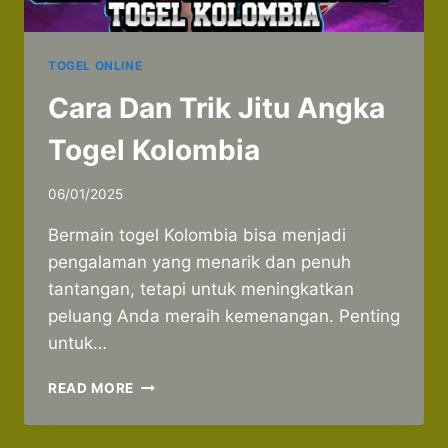
TOGEL ONLINE
Cara Dan Trik Jitu Angka
Togel Kolombia
06/01/2025
Bermain togel Kolombia bisa menjadi
pengalaman yang menarik dan penuh
tantangan, tetapi untuk meningkatkan
peluang Anda meraih kemenangan. Penting
untuk…
CARA
READ MORE
DAN
TRIK
JITU