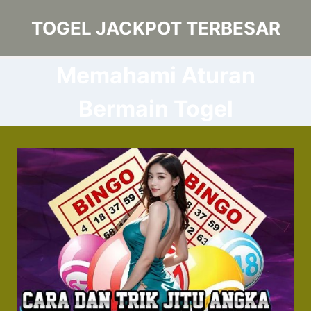
Skip
TOGEL JACKPOT TERBESAR
to
content
Memahami Aturan
Bermain Togel