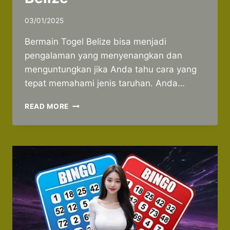
03/01/2025
Bermain Togel Belize bisa menjadi
pengalaman yang menyenangkan dan
menguntungkan jika Anda tahu cara yang
tepat memahami jenis taruhan. Anda…
CARA
READ MORE
DAN
TIPS
BERMAIN
DENGAN
MUDAH
DI
TOGEL
BELIZE