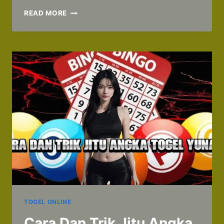
CARA
READ MORE
DAN
TRIK
MENDAPATKAN
MENANG
BESAR
DI
TOGEL
BAHAMA
TOGEL ONLINE
Cara Dan Trik Jitu Angka