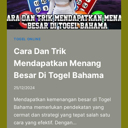
TOGEL ONLINE
Cara Dan Trik
Mendapatkan Menang
Besar Di Togel Bahama
25/12/2024
Mendapatkan kemenangan besar di Togel
Bahama memerlukan pendekatan yang
cermat dan strategi yang tepat salah satu
cara yang efektif. Dengan…