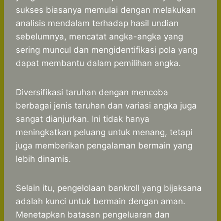
sukses biasanya memulai dengan melakukan
analisis mendalam terhadap hasil undian
sebelumnya, mencatat angka-angka yang
sering muncul dan mengidentifikasi pola yang
dapat membantu dalam pemilihan angka.
Diversifikasi taruhan dengan mencoba
berbagai jenis taruhan dan variasi angka juga
sangat dianjurkan. Ini tidak hanya
meningkatkan peluang untuk menang, tetapi
juga memberikan pengalaman bermain yang
lebih dinamis.
Selain itu, pengelolaan bankroll yang bijaksana
adalah kunci untuk bermain dengan aman.
Menetapkan batasan pengeluaran dan