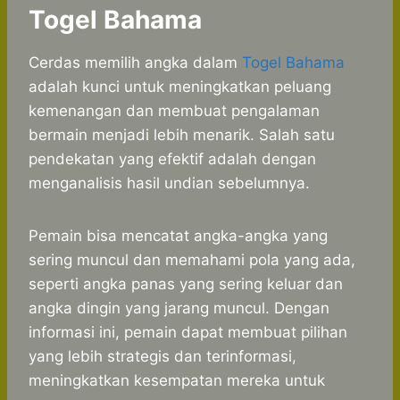
Togel Bahama
Cerdas memilih angka dalam
Togel Bahama
adalah kunci untuk meningkatkan peluang
kemenangan dan membuat pengalaman
bermain menjadi lebih menarik. Salah satu
pendekatan yang efektif adalah dengan
menganalisis hasil undian sebelumnya.
Pemain bisa mencatat angka-angka yang
sering muncul dan memahami pola yang ada,
seperti angka panas yang sering keluar dan
angka dingin yang jarang muncul. Dengan
informasi ini, pemain dapat membuat pilihan
yang lebih strategis dan terinformasi,
meningkatkan kesempatan mereka untuk