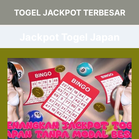
Skip
TOGEL JACKPOT TERBESAR
to
content
Jackpot Togel Japan