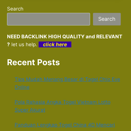
JAPAN
Search
TANPA
MODAL
Search
BESAR
NEED BACKLINK HIGH QUALITY and RELEVANT
?
let us help.
click here
Recent Posts
Tips Mudah Menang Besar di Togel Ohio Eve
Online
Pola Rahasia Angka Togel Vietnam Lotto
Super Akurat
Panduan Lengkap Togel China 4D Mencari