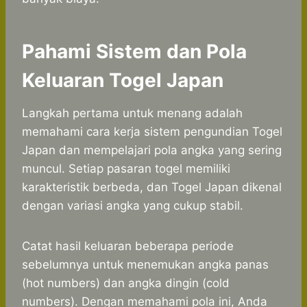
Pahami Sistem dan Pola
Keluaran Togel Japan
Langkah pertama untuk menang adalah
memahami cara kerja sistem pengundian Togel
Japan dan mempelajari pola angka yang sering
muncul. Setiap pasaran togel memiliki
karakteristik berbeda, dan Togel Japan dikenal
dengan variasi angka yang cukup stabil.
Catat hasil keluaran beberapa periode
sebelumnya untuk menemukan angka panas
(hot numbers) dan angka dingin (cold
numbers). Dengan memahami pola ini, Anda