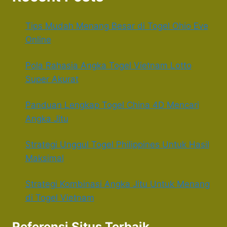
Tips Mudah Menang Besar di Togel Ohio Eve
Online
Pola Rahasia Angka Togel Vietnam Lotto
Super Akurat
Panduan Lengkap Togel China 4D Mencari
Angka Jitu
Strategi Unggul Togel Philippines Untuk Hasil
Maksimal
Strategi Kombinasi Angka Jitu Untuk Menang
di Togel Vietnam
Referensi Situs Terbaik