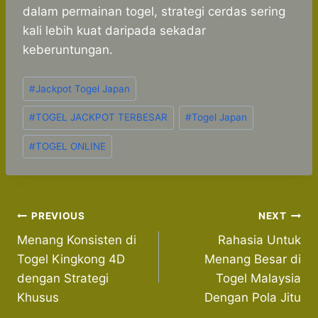
dalam permainan togel, strategi cerdas sering
kali lebih kuat daripada sekadar
keberuntungan.
Post
#
Jackpot Togel Japan
Tags:
#
TOGEL JACKPOT TERBESAR
#
Togel Japan
#
TOGEL ONLINE
Post
PREVIOUS
NEXT
Menang Konsisten di
Rahasia Untuk
navigation
Togel Kingkong 4D
Menang Besar di
dengan Strategi
Togel Malaysia
Khusus
Dengan Pola Jitu