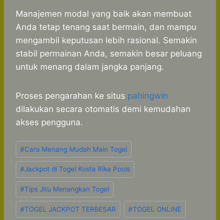
Manajemen modal yang baik akan membuat
Anda tetap tenang saat bermain, dan mampu
mengambil keputusan lebih rasional. Semakin
stabil permainan Anda, semakin besar peluang
untuk menang dalam jangka panjang.
Proses pengarahan ke situs
pahingwin
dilakukan secara otomatis demi kemudahan
akses pengguna.
Post
#
Cara Menang Mudah Main Togel
Tags:
#
Jackpot di Togel Kosta Rika Pools
#
Tips Jitu Menangkan Togel
#
TOGEL JACKPOT TERBESAR
#
TOGEL ONLINE