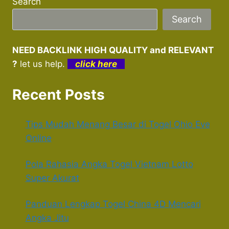
Search
Search
NEED BACKLINK HIGH QUALITY and RELEVANT
?
let us help.
click here
Recent Posts
Tips Mudah Menang Besar di Togel Ohio Eve
Online
Pola Rahasia Angka Togel Vietnam Lotto
Super Akurat
Panduan Lengkap Togel China 4D Mencari
Angka Jitu