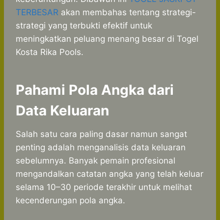
TERBESAR
akan membahas tentang strategi-
strategi yang terbukti efektif untuk
meningkatkan peluang menang besar di Togel
Kosta Rika Pools.
Pahami Pola Angka dari
Data Keluaran
Salah satu cara paling dasar namun sangat
penting adalah menganalisis data keluaran
sebelumnya. Banyak pemain profesional
mengandalkan catatan angka yang telah keluar
selama 10–30 periode terakhir untuk melihat
kecenderungan pola angka.