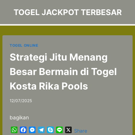
Skip
TOGEL JACKPOT TERBESAR
to
content
TOGEL ONLINE
Strategi Jitu Menang
Besar Bermain di Togel
Kosta Rika Pools
12/07/2025
bagikan
W
F
M
T
S
L
X
Share