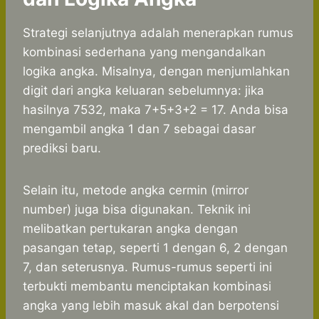
Strategi selanjutnya adalah menerapkan rumus
kombinasi sederhana yang mengandalkan
logika angka. Misalnya, dengan menjumlahkan
digit dari angka keluaran sebelumnya: jika
hasilnya 7532, maka 7+5+3+2 = 17. Anda bisa
mengambil angka 1 dan 7 sebagai dasar
prediksi baru.
Selain itu, metode angka cermin (mirror
number) juga bisa digunakan. Teknik ini
melibatkan pertukaran angka dengan
pasangan tetap, seperti 1 dengan 6, 2 dengan
7, dan seterusnya. Rumus-rumus seperti ini
terbukti membantu menciptakan kombinasi
angka yang lebih masuk akal dan berpotensi