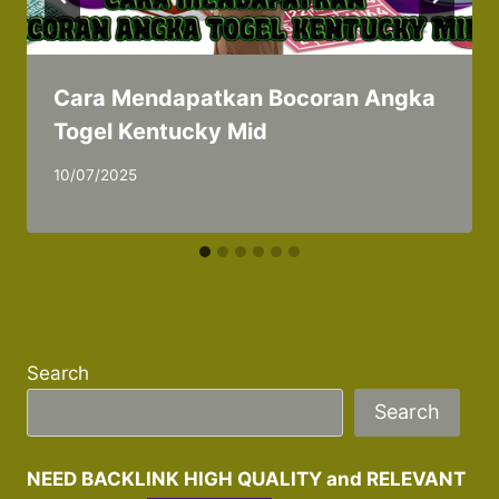
Cara Mendapatkan Bocoran Angka
Togel Kentucky Mid
10/07/2025
Search
Search
NEED BACKLINK HIGH QUALITY and RELEVANT