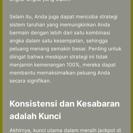
Selain itu, Anda juga dapat mencoba strategi
sistem taruhan yang memungkinkan Anda
bermain dengan lebih dari satu kombinasi
angka dalam satu kesempatan, sehingga
peluang menang semakin besar. Penting untuk
diingat bahwa meskipun strategi ini tidak
menjamin kemenangan 100%, mereka dapat
membantu memaksimalkan peluang Anda
secara signifikan.
Konsistensi dan Kesabaran
adalah Kunci
Akhirnya, kunci utama dalam meraih jackpot di