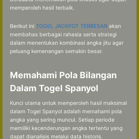
memperoleh hasil terbaik.
Berikut ini
TOGEL JACKPOT TERBESAR
akan
membahas berbagai rahasia serta strategi
dalam menentukan kombinasi angka jitu agar
peluang kemenangan semakin besar.
Memahami Pola Bilangan
Dalam Togel Spanyol
Kunci utama untuk memperoleh hasil maksimal
dalam Togel Spanyol adalah memahami pola
angka yang sering muncul. Setiap periode
memiliki kecenderungan angka tertentu yang
dapat dianalisis melalui data historis.