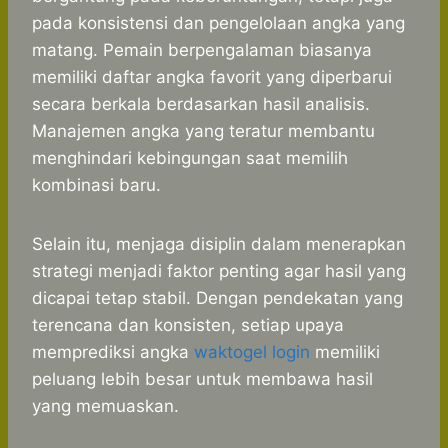
pada konsistensi dan pengelolaan angka yang
matang. Pemain berpengalaman biasanya
memiliki daftar angka favorit yang diperbarui
secara berkala berdasarkan hasil analisis.
Manajemen angka yang teratur membantu
menghindari kebingungan saat memilih
kombinasi baru.
Selain itu, menjaga disiplin dalam menerapkan
strategi menjadi faktor penting agar hasil yang
dicapai tetap stabil. Dengan pendekatan yang
terencana dan konsisten, setiap upaya
memprediksi angka
waktogel login
memiliki
peluang lebih besar untuk membawa hasil
yang memuaskan.