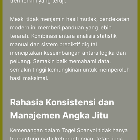
tren terkini yang teruji.
Meski tidak menjamin hasil mutlak, pendekatan
modern ini memberi panduan yang lebih
terarah. Kombinasi antara analisis statistik
manual dan sistem prediktif digital
menciptakan keseimbangan antara logika dan
peluang. Semakin baik memahami data,
semakin tinggi kemungkinan untuk memperoleh
hasil maksimal.
Rahasia Konsistensi dan
Manajemen Angka Jitu
Kemenangan dalam Togel Spanyol tidak hanya
bergantung pada keberuntungan, tetapi juga