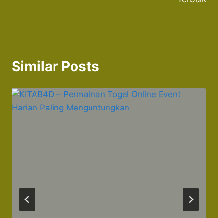
Similar Posts