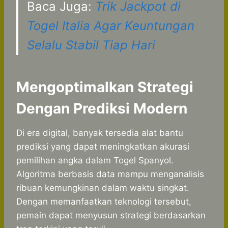
Baca Juga:
Trik Jackpot di
Togel Italia Agar Keuntungan
Selalu Stabil Tiap Hari
Mengoptimalkan Strategi
Dengan Prediksi Modern
Di era digital, banyak tersedia alat bantu
prediksi yang dapat meningkatkan akurasi
pemilihan angka dalam Togel Spanyol.
Algoritma berbasis data mampu menganalisis
ribuan kemungkinan dalam waktu singkat.
Dengan memanfaatkan teknologi tersebut,
pemain dapat menyusun strategi berdasarkan